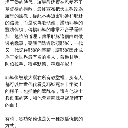
坦丁堡的時代，羅馬教廷實在忍受不了
基督徒的擴散，最終宣布把天主教改為
羅馬的國教，從此不再迫害耶穌和耶穌
的信徒，而是改為歌頌他，讚頌耶穌的
豐功偉績，傳揚耶穌的非常不合乎邏輯
加上勉強的道理，傳承耶穌這個白痴做
過的蠢事，要我們透過歌頌耶穌，一代
又一代記住耶穌的事蹟，讓耶穌因此成
為了全世界最有名的名人，蓋過甘地、
阿伯拉罕、穆罕默德、釋迦牟尼！
耶穌像被放大擱在所有教堂裡，所有人
都可以世世代代看見耶穌死在十字架上
的樣子，包括他的遮醜布，還有他被士
兵刺傷的茅，和他帶着荊棘皇冠所留下
的血！
有時，歌功頌德也是另一種散播仇恨的
方式。