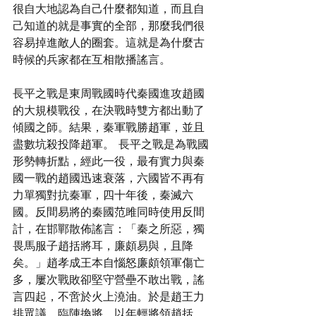
很自大地認為自己什麼都知道，而且自
己知道的就是事實的全部，那麼我們很
容易掉進敵人的圈套。這就是為什麼古
時候的兵家都在互相散播謠言。
長平之戰是東周戰國時代秦國進攻趙國
的大規模戰役，在決戰時雙方都出動了
傾國之師。結果，秦軍戰勝趙軍，並且
盡數坑殺投降趙軍。  長平之戰是為戰國
形勢轉折點，經此一役，最有實力與秦
國一戰的趙國迅速衰落，六國皆不再有
力單獨對抗秦軍，四十年後，秦滅六
國。反間易將的秦國范雎同時使用反間
計，在邯鄲散佈謠言：「秦之所惡，獨
畏馬服子趙括將耳，廉頗易與，且降
矣。」趙孝成王本自惱怒廉頗領軍傷亡
多，屢次戰敗卻堅守營壘不敢出戰，謠
言四起，不啻於火上澆油。於是趙王力
排眾議，臨陣換將，以年輕將領趙括