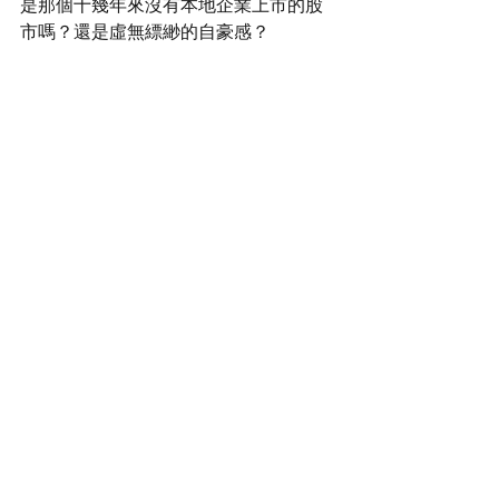
是那個十幾年來沒有本地企業上市的股
市嗎？還是虛無縹緲的自豪感？
東亞幾個國家：韓國、日本、台灣，他
們都擁有自己強大的電子產業，是世界
的龍頭大哥，地位不能被取代。韓國有
電競、三星，台灣有台積電，日本就更
不用我介紹了。
https://www.youtube.com/watch?v=JnmYZPZn-
4w&t=71s