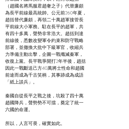
（趙國名將馬服君趙奢之子）代替廉頗
為長平前線最高統帥。公元前260年夏，
趙括替代廉頗，再領二十萬趙軍接管長
平前線大小軍務。駐在長平的趙軍，共
有四十多萬，聲勢非常浩大。趙括到達
前線後，悉數改變軍令約束和防守戰略
部署，並撤換大批中下級軍官，收縮兵
力準備主動出擊，企圖一戰殲滅秦軍，
收復上黨。長平戰爭開打2年半後，趙括
因此一戰斷送己方40萬將士性命和趙國
前途而成為千古笑柄，其事跡成為成語
「紙上談兵」。 
秦國自從長平之戰之後，坑殺了四十萬
趙國降兵，聲勢勢不可擋，奠定了統一
六國的命運。
所以，人言可畏，確實如此。