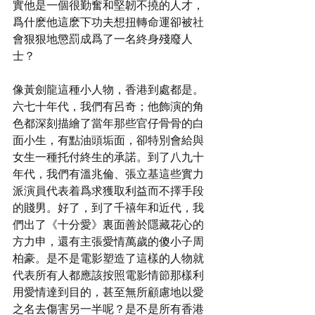
實他是一個很勤奮和堅韌不撓的人才，
爲什麽他這麽下功夫想扭轉命運卻被社
會狠狠地懲罰成爲了一名終身殘廢人
士？
像黃劍龍這種小人物，香港到處都是。
六七十年代，我們有呂奇；他飾演的角
色都深刻描繪了當年那些官仔骨骨的白
面小生，有點油頭垢面，卻特別會給與
女生一種托付終生的承諾。到了八九十
年代，我們有溫兆倫、張立基這些實力
派演員代表着爲求獲取利益而不擇手段
的賤男。好了，到了千禧年和近代，我
們出了《十分愛》裏面善於隱藏花心的
方力申，還有主張愛情萬歲的傻小子周
柏豪。是不是電影塑造了這樣的人物就
代表所有人都應該按照電影情節那樣利
用愛情達到目的，甚至無所顧慮地以愛
之名去傷害另一半呢？是不是所有香港