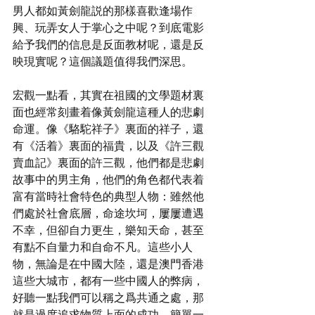
男人都如黃劍龍説的那樣喜歡逢場作
興、玩弄女人于掌心之中呢？到底電影
給予我們的信息是反面教材呢，還是反
映現實呢？這個議題值得我們深思。
宏觀一點看，其實在祖國的文學題材裏
面也經常刻畫着像黃劍龍這種人的悲劇
命運。像《駱駝祥子》裏面的祥子，還
有《活着》裏面的福貴，以及《許三觀
賣血記》裏面的許三觀，他們都是悲劇
故事中的男主角，他們的角色都代表着
富有當時社會特色的典型人物：雖然他
們處於社會底層，命途坎坷，屢屢遭遇
不幸，但卻自力更生，樂知天命，甚至
有點不自量力和自命不凡。這些小人
物，無論是在中國大陸，還是澳門香港
這些大城市，都有一些中國人的弊病，
好聽一點我們可以稱之爲共通之處，那
就是過度追求物質上面的成功，簡單一