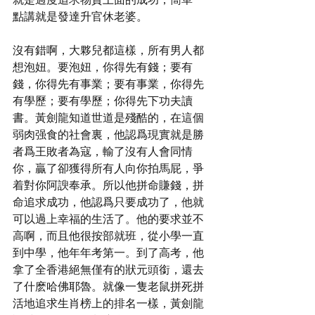
點講就是發達升官休老婆。
沒有錯啊，大夥兒都這樣，所有男人都
想泡妞。要泡妞，你得先有錢；要有
錢，你得先有事業；要有事業，你得先
有學歷；要有學歷；你得先下功夫讀
書。黃劍龍知道世道是殘酷的，在這個
弱肉强食的社會裏，他認爲現實就是勝
者爲王敗者為寇，輸了沒有人會同情
你，贏了卻獲得所有人向你拍馬屁，爭
着對你阿諛奉承。所以他拼命賺錢，拼
命追求成功，他認爲只要成功了，他就
可以過上幸福的生活了。他的要求並不
高啊，而且他很按部就班，從小學一直
到中學，他年年考第一。到了高考，他
拿了全香港絕無僅有的狀元頭銜，還去
了什麽哈佛耶魯。就像一隻老鼠拼死拼
活地追求生肖榜上的排名一樣，黃劍龍