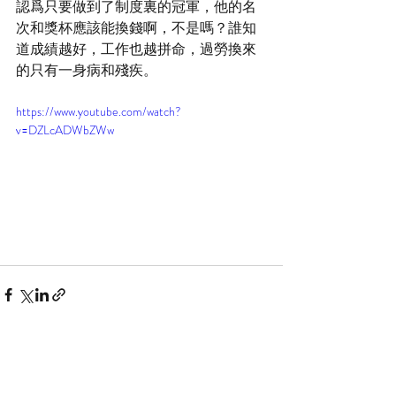
認爲只要做到了制度裏的冠軍，他的名
次和獎杯應該能換錢啊，不是嗎？誰知
道成績越好，工作也越拼命，過勞換來
的只有一身病和殘疾。
https://www.youtube.com/watch?
v=DZLcADWbZWw
See All