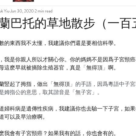
k Yiu
Jun 30, 2020
2 min read
蘭巴托的草地散步（一百
數的東西我不太懂，我建議你們還是要相信科學。
，我是你親人所以才關心你。你的媽媽不是因爲子宮頸癌
母這麽早就被摘除生殖器官，真是
「
無得頂
」
啊。
蘭竪起了拇指，做出
「
無得頂
」的手語，因爲粵語中子宮
是姆指公的意思，取其諧音是「無子宮」。
道婦科病是遺傳性疾病，我建議你也去驗一下子宮，如果
道可以及早治療啊。
麽我會有子宮頸癌？如果我有的話，你也會有的。