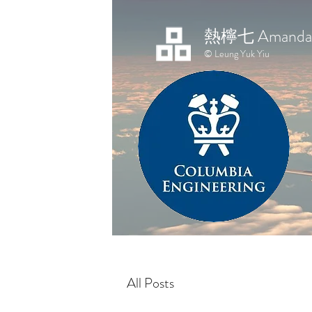
熱檸七 Amanda 
© Leung Yuk Yiu
All Posts