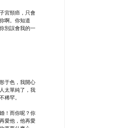
子宮頸癌，只會
你啊。你知道
你別誤會我的一
形于色，我開心
人太單純了，我
不稀罕。
婚！而你呢？你
再愛他，他再愛