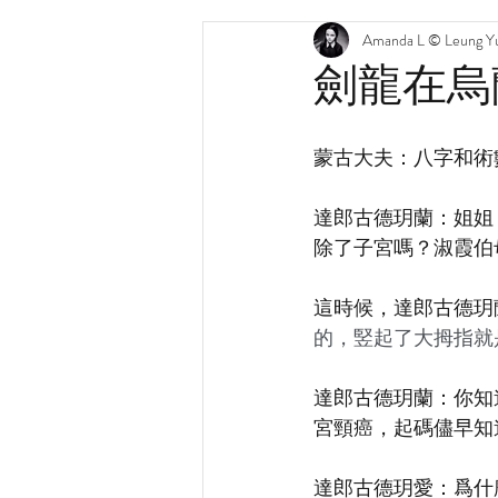
Amanda L © Leung Yu
劍龍在烏
蒙古大夫：八字和術
達郎古德玥蘭：姐姐
除了子宮嗎？淑霞伯
這時候，
達郎古德玥
的，竪起了大拇指就
達郎古德玥蘭：
你知
宮頸癌，起碼儘早知
達郎古德玥愛：爲什