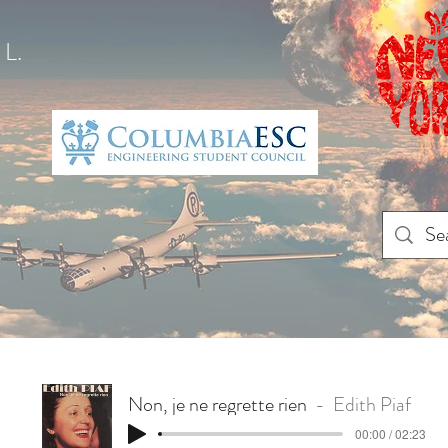
L.
Non, je ne regrette rien
Edith Piaf
00:00 / 02:23