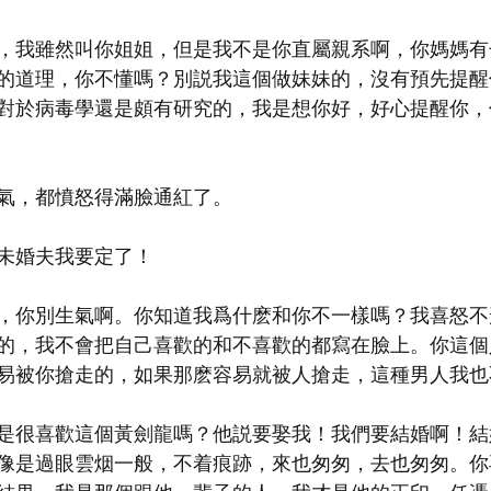
，我雖然叫你姐姐，但是我不是你直屬親系啊，你媽媽有
的道理，你不懂嗎？別説我這個做妹妹的，沒有預先提醒
對於病毒學還是頗有研究的，我是想你好，好心提醒你，
氣，都憤怒得滿臉通紅了。
未婚夫我要定了！
，你別生氣啊。你知道我爲什麽和你不一樣嗎？我喜怒不
的，我不會把自己喜歡的和不喜歡的都寫在臉上。你這個
易被你搶走的，如果那麽容易就被人搶走，這種男人我也
是很喜歡這個黃劍龍嗎？他説要娶我！我們要結婚啊！結
像是過眼雲烟一般，不着痕跡，來也匆匆，去也匆匆。你