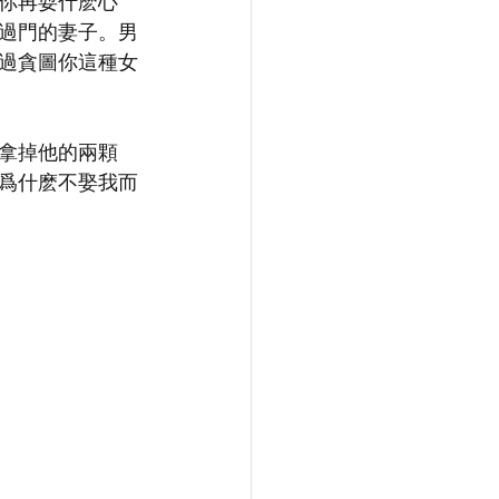
你再耍什麽心
過門的妻子。男
過貪圖你這種女
拿掉他的兩顆
爲什麽不娶我而