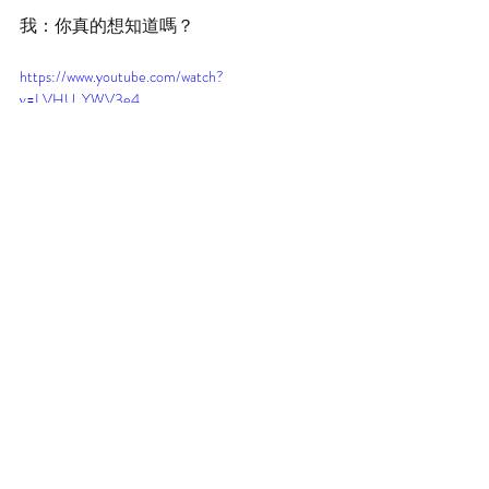
我：你真的想知道嗎？
https://www.youtube.com/watch?
v=LVHU_YWV3e4
Recent Posts
See All