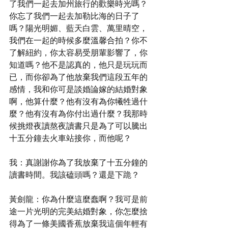
了我們一起去加州旅行的歡樂時光嗎？
你忘了我們一起去加勒比海的日子了
嗎？陽光明媚、藍天白雲、萬里晴空，
我們在一起的時候多麼溫馨合拍？你不
了解紐約，你太容易受朋輩影響了，你
知道嗎？他不是認真的，他只是玩玩而
已，而你卻為了他放棄我們這段五年的
感情，我和你可是談婚論嫁的結婚對象
啊，他算什麼？他有沒有為你犧牲過什
麼？他有沒有為你付出過什麼？我那時
候挑燈夜讀熬夜讀書只是為了可以騰出
十五分鐘去火車站接你，而他呢？
我：真謝謝你為了我放棄了十五分鐘的
讀書時間。我該磕頭嗎？還是下跪？
黃劍龍：你為什麼這麼蠢啊？我可是前
途一片光明的完美結婚對象，你怎麼捨
得為了一條美國香蕉放棄我這個年輕有