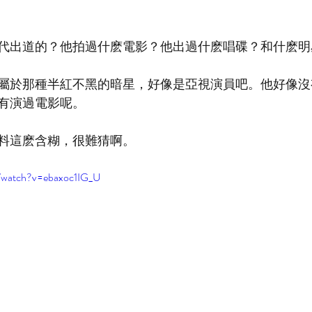
代出道的？他拍過什麽電影？他出過什麽唱碟？和什麽明
屬於那種半紅不黑的暗星，好像是亞視演員吧。他好像沒
有演過電影呢。
料這麽含糊，很難猜啊。
m/watch?v=ebaxoc1IG_U