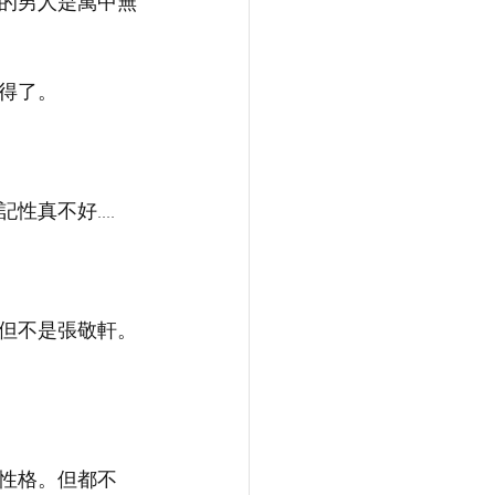
的男人是萬中無
了。  
真不好....
但不是張敬軒。
性格。但都不