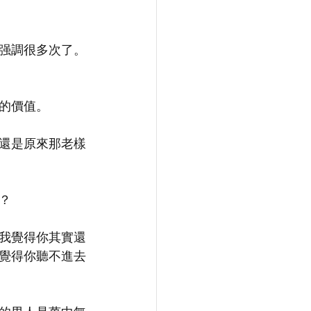
强調很多次了。
的價值。
還是原來那老樣
？
我覺得你其實還
覺得你聽不進去