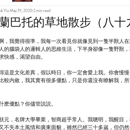
k Yiu
May 19, 2020
2 min read
蘭巴托的草地散步（八十
啊，我覺得很準，我每一次看見你就像見到一隻半獸人在
人的腦袋人的邏輯人的思維生活，下半身卻像一隻野獸，
求快感，渴望自由。
得這是文化差異，假以時日，你一定會愛上我。你會慢慢
比較内斂，我其實有很多優點，只是你還沒有瞭解我，所
什麽優點？你儘管説説。
狀元，名牌大學畢業，智商超乎常人。我聰明，我醒目，
又不失本土風情和廣東面貌，雖然已經三十多嵗，但仍然