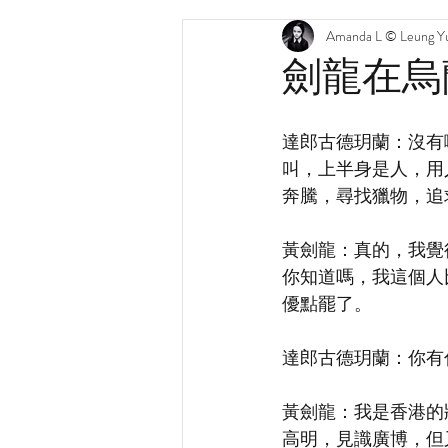
Amanda L © Leung Yu
劍龍在烏
達郎古德玥蘭：沒有
叫，上半身是人，用
奔騰，尋找獵物，追
黃劍龍：真的，我覺
你知道嗎，我這個人
優點罷了。
達郎古德玥蘭：你有
黃劍龍：我是香港的
高明，見識廣博，但