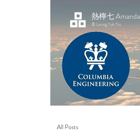
熱檸七 Amanda 
© Leung Yuk Yiu
All Posts