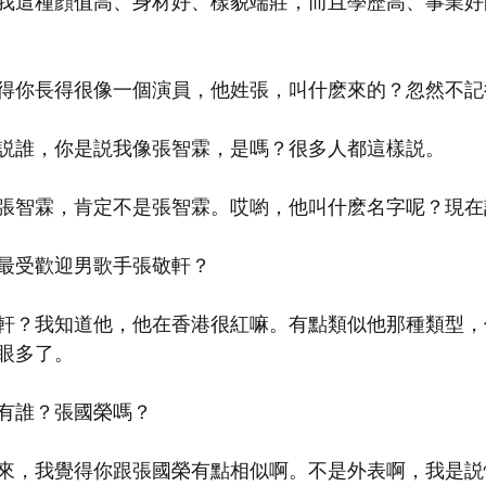
我這種顔值高、身材好、樣貌端莊，而且學歷高、事業好
得你長得很像一個演員，他姓張，叫什麽來的？忽然不記得
説誰，你是説我像張智霖，是嗎？很多人都這樣説。
張智霖，肯定不是張智霖。哎喲，他叫什麽名字呢？現在記性
最受歡迎男歌手張敬軒？
軒？我知道他，他在香港很紅嘛。有點類似他那種類型，
眼多了。
有誰？張國榮嗎？
來，我覺得你跟張國榮有點相似啊。不是外表啊，我是説