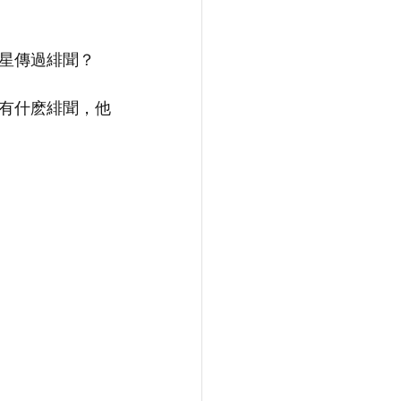
星傳過緋聞？
有什麽緋聞，他