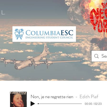
L.
Non, je ne regrette rien
Edith Piaf
00:00 / 02:23