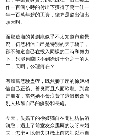
作一百個小時的付出下獲得了萬士佳一
年一百萬年薪的工資，總算是熬出個出
頭天啊。
而那邊廂的黃劍龍似乎不太知道市道景
況，仍然相信自己是特別的天子驕子，
卻不知道自己在投入同樣的工時和努力
下，只能夠賺取不到徐姬十分之一的人
工，天啊，公理何在？
有風當然駛盡𢃇，既然獅子座的徐姬相
信自己正義、善良而且八面玲瓏、到處
是朋友，當然她不會浪費了這個機會向
別人炫耀自己的優勢和長處。
今天，失婚了的徐姬獨自在蘭桂坊借酒
消愁，遇上了前室友佘靄厲的哎呀未婚
夫，怎麼可以錯失良機上前搭訕以示自