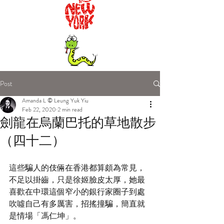
Post
Amanda L © Leung Yuk Yiu
Feb 22, 2020
2 min read
劍龍在烏蘭巴托的草地散步
（四十二）
這些騙人的伎倆在香港都算頗為常見，
不足以掛齒，只是徐姬臉皮太厚，她最
喜歡在中環這個窄小的銀行家圈子到處
吹噓自己有多厲害，招搖撞騙，簡直就
是情場「馮仁坤」。