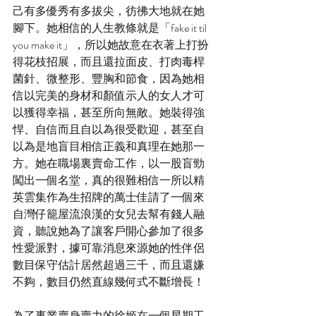
己有多優秀有多拔尖，彷彿大地就在她
腳下。她相信的人生教條就是「fake it til 
you make it」，所以她故意在衣著上打扮
得花枝招展，而且還拉面皮、打肉毒桿
菌針、微整形、豐胸和節食，因為她相
信以完美的身材和顏值示人的女人才可
以獲得幸福，甚至所向無敵。她裝得強
悍、自信而且自以為很受歡迎，甚至自
以為是地盲目相信正義和真理在她那一
方。她在職場裏賣命工作，以一股盲勁
闖出一個名堂，真的很難相信一所以精
英雲集作為生招牌的萬士佳請了一個來
自灣仔籠屋流浪漢的女兒去幫有錢人融
資，聽說她為了讓客戶開心參加了很多
性愛派對，據可靠消息來源她的性伴侶
數目保守估計居然超過三千，而且還嫌
不夠，數目仍然直線幾何式不斷增長！
為了事業賣身賣力的徐姬在一個星期工