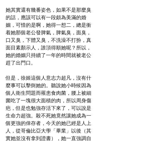
她其實還有幾番姿色，如果不是那麼臭
的話，應該可以有一段頗為美滿的婚
姻，可惜的是啊，她得一想二，總是衝
着她那個老公發脾氣，脾氣臭，面臭，
口又臭，下體又臭，不洗澡不打扮，真
面目素顏示人，誰頂得順她呢？所以，
她的婚姻只持續了一年的時間就被老公
趕了出門口。
但是，徐姬這個人意志力超凡，沒有什
麼事可以擊倒她的。聽說她小時候因為
個人衛生問題而罹患食肉菌，腰上被細
菌吃了一塊很大面積的肉，所以周身傷
疤，但是也勉強存活下來了，可以說是
生命力超強。殺不死她竟然讓她成為一
個更強的倖存者，今天的她已經是人上
人，從哥倫比亞大學「畢業」以後（其
實她並沒有拿到證書），她一直強調自