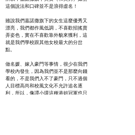
這個說法和口碑並不是浪得虛名！
雖說我們嘉諾撒旗下的女生這麼優秀又
漂亮，我們都作風低調，不喜歡招搖賣
弄姿色，實在不喜歡靠外貌來獲利，這
就是我們學校跟其他女校最大的分岔
點。
做名媛、嫁入豪門等事情，很少在我們
學校內發生，因為我們並不是那麼向錢
看的，不是我們入不了豪門，只不過個
人目標高尚和校風文化不允許追名逐
利，所以，像譚小環這種港姐冠軍也只
是嫁給了保險經理和出來賣魚蛋！
https://www.youtube.com/watch?
v=E9BgBB0JQ8E