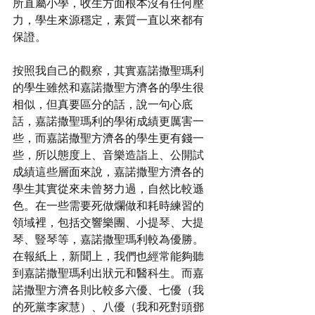
所直屬小學，收生方面根本沒有任何壓
力，學生來源穩定，素質一直以來都有
保證。
按照我自己的觀察，其實嘉諾撒聖瑪利
的學生雖然和嘉諾撒聖方濟各的學生很
相似，但真要區分的話，說一句心底
話，嘉諾撒聖瑪利的學術成績更厲害一
些，而嘉諾撒聖方濟各的學生更有錢一
些，所以態度上、音樂造詣上、公開試
成績這些層面來說，嘉諾撒聖方濟各的
學生其實從來未曾努力過，自然比較遜
色。在一些需要死做爛做和耗時練習的
領域裡，包括交響樂團、小提琴、大提
琴、豎琴等，嘉諾撒聖瑪利較為優勝。
在報紙上，新聞上，我們也經常能夠聽
到嘉諾撒聖瑪利出狀元和醫科生。而嘉
諾撒聖方濟各則比較多六優、七優（我
的死黨李家慧）、八優（我和死對頭鄧