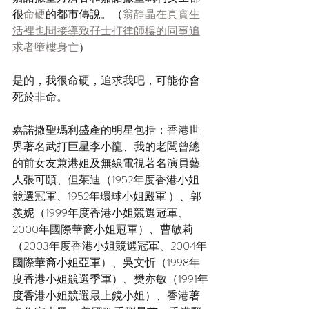
很
命硬
的都市傳說。（
翁靜晶在真實生
活裡也間接導致孖士打律師樓的同事追
求者墮樓身亡
）
是的，我很命硬，追求我吧，可能你會
死於非命。
嘉諾撒聖瑪利盛產的明星包括：香港世
界著名武打巨星李小龍、我的老闆曾總
的前女友兼港姐及無線電視著名演員藝
人張可頤、但茱迪（1952年度香港小姐
競選冠軍、1952年環球小姐殿軍 ）、郭
羨妮（1999年度香港小姐競選冠軍、
2000年國際華裔小姐冠軍）、曹敏莉
（2003年度香港小姐競選冠軍、2004年
國際華裔小姐亞軍）、吳文忻（1998年
度香港小姐競選季軍）、樊亦敏（1991年
度香港小姐競選最上鏡小姐）、香港著