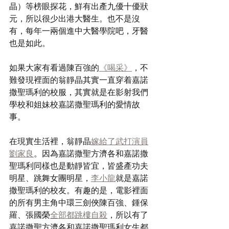
晶）等榜眼探花，鮮有出產九優十優狀
元，所以很少出港大醫生。也不是沒
有，每年一兩個進中大醫學院吧，牙醫
也是如此。
如果大家有看過陳百強的
《喝采》
，不
難發現裡面的翁靜晶其實一直穿着嘉諾
撒聖瑪利的校服，其實就是在影射我們
學校和姐妹校嘉諾撒聖瑪利的愛情故
事。
在現實生活裡，翁靜晶
嫁給了武打演員
劉家良
。因為嘉諾撒聖方濟各和嘉諾撒
聖瑪利同樣也是動靜皆宜，皆盛產功夫
明星、跳舞女團明星，
李小龍
就是嘉諾
撒聖瑪利的校友。有趣的是，電影裡面
的所有男主角中環三劍俠陳百強、鍾保
羅、張國榮
全部都跳樓自殺
，所以有了
嘉諾撒聖方濟各和嘉諾撒聖瑪利女生都