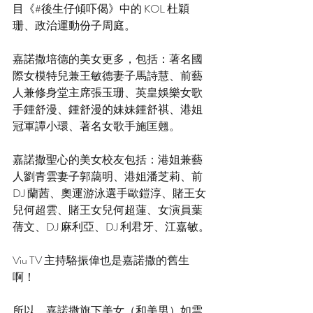
目《#後生仔傾吓偈》中的 KOL 杜穎
珊、政治運動份子周庭。
嘉諾撒培德的美女更多，包括：著名國
際女模特兒兼王敏德妻子馬詩慧、前藝
人兼修身堂主席張玉珊、英皇娛樂女歌
手鍾舒漫、鍾舒漫的妹妹鍾舒祺、港姐
冠軍譚小環、著名女歌手施匡翹。
嘉諾撒聖心的美女校友包括：港姐兼藝
人劉青雲妻子郭藹明、港姐潘芝莉、前 
DJ 蘭茜、奧運游泳選手歐鎧淳、賭王女
兒何超雲、賭王女兒何超蓮、女演員葉
蒨文、DJ 麻利亞、DJ 利君牙、江嘉敏。
Viu TV 主持駱振偉也是嘉諾撒的舊生
啊！
所以，嘉諾撒旗下美女（和美男）如雲