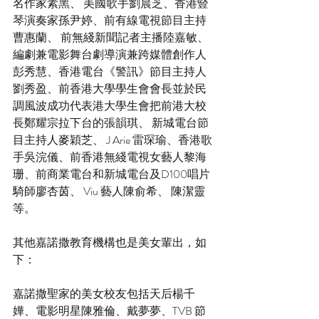
名作家素黑、 美國歌手劉晨芝、香港豎
琴演奏家孫尹婷、前有線電視節目主持
曹惠蘭、 前無綫新聞記者主播陸嘉敏、
編劇兼電影舞台劇導演兼跨媒體創作人
彭秀慧、香港電台《警訊》節目主持人
劉秀盈、前香港大學學生會會長並於民
調風波成功代表港大學生會把前港大校
長鄭耀宗拉下台的張韻琪、 新城電台節
目主持人麥穎芝、 J Arie 雷琛瑜、香港歌
手吳浣儀、前香港無綫電視女藝人黎海
珊、前商業電台和新城電台及D100唱片
騎師廖杏茵、 Viu 藝人陳俞希、 陳潔靈
等。
其他嘉諾撒教育機構也是美女輩出，如
下：
嘉諾撒聖家的美女校友包括天后楊千
嬅、電影明星陳雅倫、戴夢夢、TVB 節