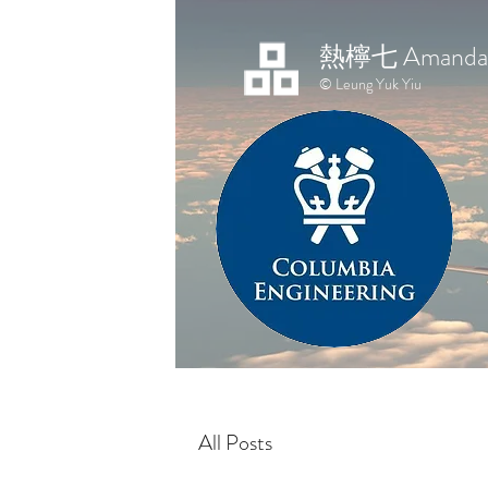
熱檸七 Amanda 
© Leung Yuk Yiu
All Posts