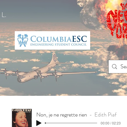
L.
Non, je ne regrette rien
Edith Piaf
00:00 / 02:23