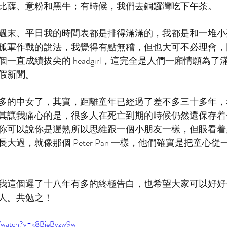
比薩、意粉和黑牛；有時候，我們去銅鑼灣吃下午茶。
週末、平日我的時間表都是排得滿滿的，我都是和一堆小
孤軍作戰的說法，我覺得有點無稽，但也大可不必理會，
一直成績拔尖的 headgirl，這完全是人們一廂情願為
假新聞。
多的中女了，其實，距離童年已經過了差不多三十多年，
其讓我痛心的是，很多人在死亡到期的時候仍然還保存着
你可以說你是遲熟所以思維跟一個小朋友一樣，但眼看着
大過，就像那個 Peter Pan 一樣，他們確實是把童心
我這個遲了十八年有多的終極告白，也希望大家可以好好
人。共勉之！
m/watch?v=k8BjeBvzw9w