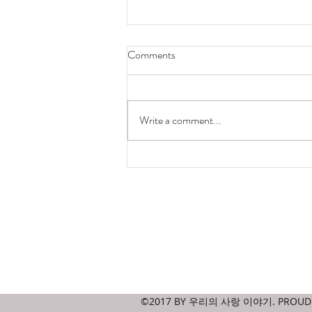
Comments
hong kong is ugly
Write a comment...
Contact
amicablejournal@gmail.com
©2017 BY 우리의 사랑 이야기. PROUDL