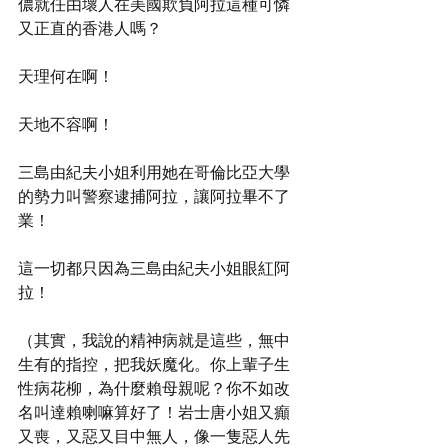
儂就任由壞人在美國欺負阿拉這種可憐
又正直的香港人嗎？
天理何在啊！
天地不容啊！
三島由紀夫小姐利用她在哥倫比亞大學
的勢力叫警察逮捕阿拉，讓阿拉畢不了
業！
這一切都只因為三島由紀夫小姐眼紅阿
拉！
（其實，我說的精神病就是這些，無中
生有的指控，把我妖魔化。你上輩子生
性病花柳，為什麼賴母親呢？你不如改
名叫達賴喇嘛算好了！岩士唐小姐又癲
又喪，又惡又目中無人，像一隻惡人先