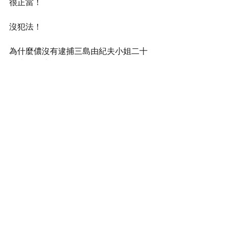
很正當！
沒犯法！
為什麼儂沒有逮捕三島由紀夫小姐二十
一歲前喝啤酒？
公平嗎？
說得過去嗎？
阿拉和她，有什麼不一樣？
為什麼她偷東西，沒有人說？
（我沒有偷東西，我不知道為什麼她說
我喝室友的橙汁是偷竊，還有，我經常
用我的室友的東西。比如說資生堂的洗
面奶，還有，書本、文具、衣服，還有