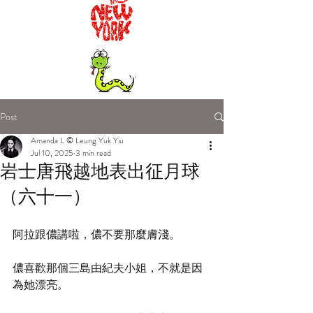
Post
Amanda L © Leung Yuk Yiu
Jul 10, 2025
3 min read
岩士唐飛越地表出征月球
（六十一）
阿拉跟儂講啦，儂不要那麼膚淺。
儂喜歡那個三島由紀夫小姐，不就是因
為她漂亮。