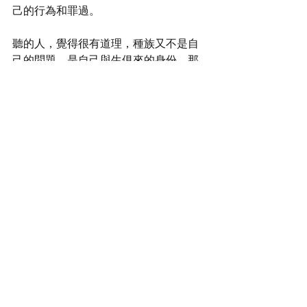
己的行為和罪過。
聽的人，覺得很有道理，種族又不是自
己的問題，是自己與生俱來的身份，那
麼就沒有必要審視自身的歷史和罪咎。
這是非常不負責任又自我安慰的阿 Q 精
神。
我覺得岩士唐小姐如果真的希望人生有
重大的改變的話，不要先把責任推在別
人身上，或者說是種族的問題，她應該
先從自身出發，正確審視自己的過錯，
這樣子才會有機會重新出發，改過自
新。）
https://www.youtube.com/watch?
v=mFMLEWbyFRo