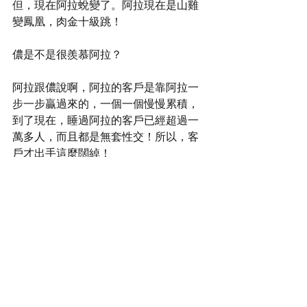
但，現在阿拉蛻變了。阿拉現在是山雞
變鳳凰，肉金十級跳！
儂是不是很羨慕阿拉？
阿拉跟儂說啊，阿拉的客戶是靠阿拉一
步一步贏過來的，一個一個慢慢累積，
到了現在，睡過阿拉的客戶已經超過一
萬多人，而且都是無套性交！所以，客
戶才出手這麼闊綽！
儂可以嗎？
儂做得到嗎？
如果沒有資格和阿拉平起平坐，麻煩儂
就加入粉絲團隊，慕拜阿拉，擁護阿
拉，把阿拉當作是偶像參拜！