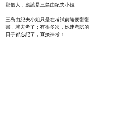
那個人，應該是三島由紀夫小姐！
三島由紀夫小姐只是在考試前隨便翻翻
書，就去考了；有很多次，她連考試的
日子都忘記了，直接裸考！
為什麼像三島由紀夫小姐這種輕率和懶
惰的人，居然獲得哥倫比亞大學的認同
和認證！
這不就說明哥倫比亞大學是一所不公平
而且不正義的學校嘛？
這不說明哥倫比亞大學的標準無法與世
界接軌嗎？
所以，三島由紀夫小姐能夠在哥倫比亞
大學畢業這件事，並不代表她會在人生
路上成功！真正的成功只能屬於像阿拉