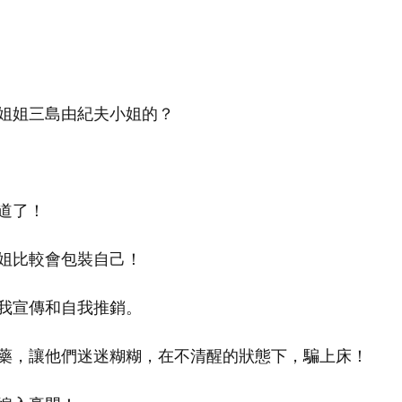
姐姐三島由紀夫小姐的？
道了！
姐比較會包裝自己！
我宣傳和自我推銷。
藥，讓他們迷迷糊糊，在不清醒的狀態下，騙上床！