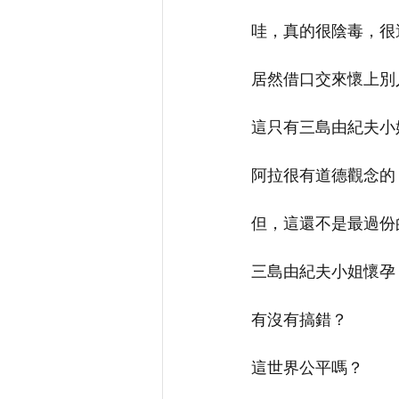
哇，真的很陰毒，很
居然借口交來懷上別
這只有三島由紀夫小
阿拉很有道德觀念的
但，這還不是最過份
三島由紀夫小姐懷孕
有沒有搞錯？
這世界公平嗎？