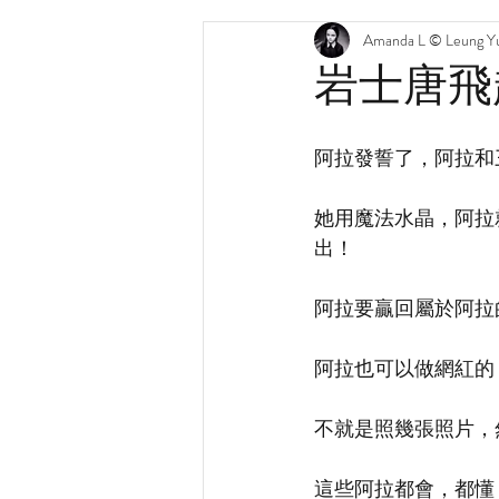
Amanda L © Leung Yu
岩士唐飛
阿拉發誓了，阿拉和
她用魔法水晶，阿拉
出！
阿拉要贏回屬於阿拉
阿拉也可以做網紅的
不就是照幾張照片，然
這些阿拉都會，都懂