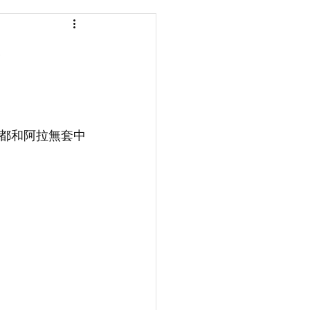
）
都和阿拉無套中