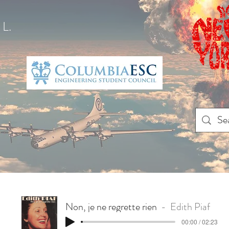
L.
Non, je ne regrette rien
Edith Piaf
00:00 / 02:23