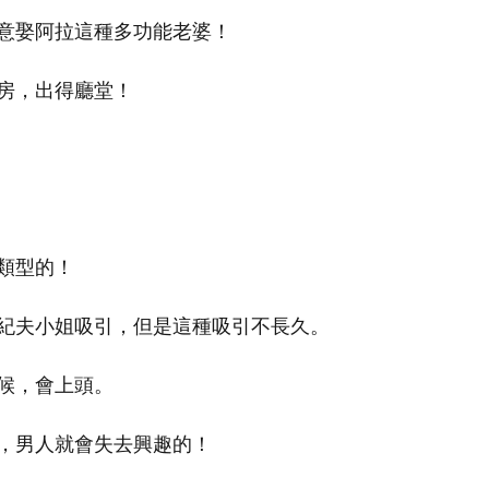
意娶阿拉這種多功能老婆！
房，出得廳堂！
類型的！
紀夫小姐吸引，但是這種吸引不長久。
候，會上頭。
，男人就會失去興趣的！