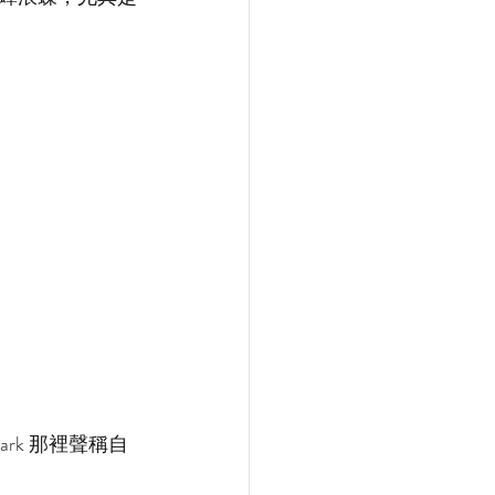
rk 那裡聲稱自