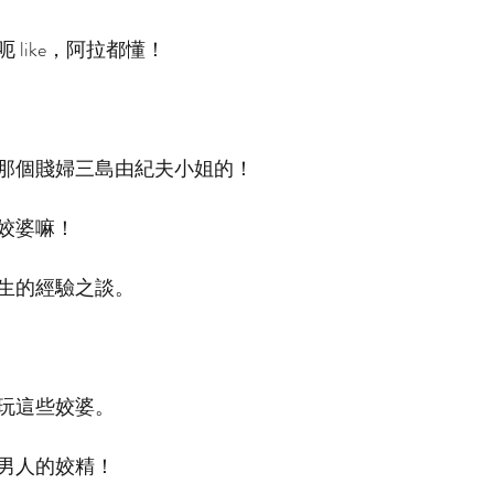
like，阿拉都懂！
那個賤婦三島由紀夫小姐的！
姣婆嘛！
生的經驗之談。
玩這些姣婆。
男人的姣精！