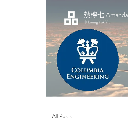
熱檸七 Amanda 
© Leung Yuk Yiu
All Posts