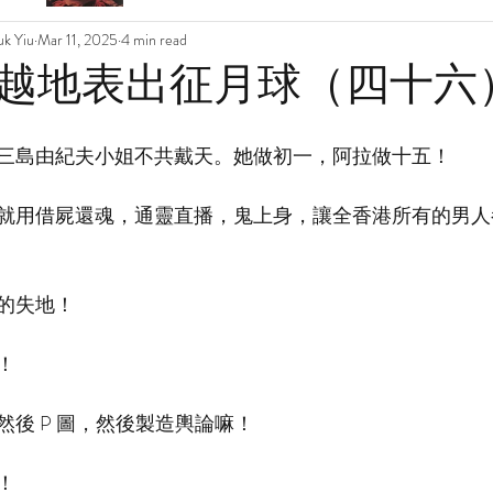
k Yiu
Mar 11, 2025
4 min read
越地表出征月球（四十六
三島由紀夫小姐不共戴天。她做初一，阿拉做十五！
就用借屍還魂，通靈直播，鬼上身，讓全香港所有的男人
的失地！
！
後 P 圖，然後製造輿論嘛！
！