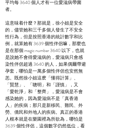
平均每 3640 個人才有一位愛滋病帶菌
者。
這意味着什麼？那就是，徐小姐是安全
的，儘管她和三千多個人發生了不安全
性行為，但是按照香港的統計數字和比
例，就算她有 3639 個性伴侶嘛，那麼也
是在那個 magic number 3640 以下，也就
是說她不會得愛滋病的，愛滋病只會感
染性伴侶超過 3640 的人，如果偶爾帶避
孕套，哪怕是一萬多個性伴侶也安然無
恙。既然徐小姐這麽「懂得計算」、
「賢慧」、「聰明」和「謹慎」，又
「愛乾淨」和「整齊」，愛滋病是不會
感染她的，因為愛滋病不是「真香港
人」的疾病；那只是新移民、難民、外
勞、僑民和外地人的疾病。真正的香港
人根本就是在樂園裡為所欲為，哪怕是 
3639 個性伴侶，這個數字仍然低位，看