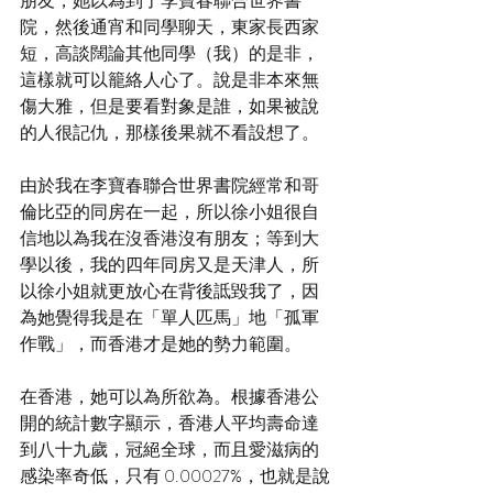
朋友，她以為到了李寶春聯合世界書
院，然後通宵和同學聊天，東家長西家
短，高談闊論其他同學（我）的是非，
這樣就可以籠絡人心了。說是非本來無
傷大雅，但是要看對象是誰，如果被說
的人很記仇，那樣後果就不看設想了。
由於我在李寶春聯合世界書院經常和哥
倫比亞的同房在一起，所以徐小姐很自
信地以為我在沒香港沒有朋友；等到大
學以後，我的四年同房又是天津人，所
以徐小姐就更放心在背後詆毀我了，因
為她覺得我是在「單人匹馬」地「孤軍
作戰」，而香港才是她的勢力範圍。
在香港，她可以為所欲為。根據香港公
開的統計數字顯示，香港人平均壽命達
到八十九歲，冠絕全球，而且愛滋病的
感染率奇低，只有 0.00027%，也就是說