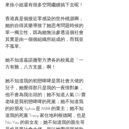
來徐小姐還有很多空間繼續搞下去呢！
香港真是個接近零感染的世外桃源啊；
她的自得其樂導致了她思考問題時候的
單一獨立性，因為她無法參透這個社會
其實是由一個個組織所組成的，而我並
不孤單。
她不知道嘉諾撒聖方濟各的校風是「一
方有難，八方支援」啊！
她不知道我的初戀啤啤是黑社會大佬的
兒子，她覺得那只是我的一夜情對象，
他不會為我出頭的；她不知道人氣 DJ 齋
老味是我初戀啤啤的死黨；她不知道我
的好朋友 Sylvia 是 M88 的業主；她不知
道我的死黨 Tracy 家住地利根德閣，也是 
Nic Yau 的前女友；她不知道我的親生哥