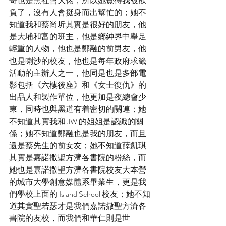
哥也是黑社會大佬，所以她覺得我被欺
負了，沒有人會挺身而出幫忙的；她不
知道我和蔡尚圻其實是很好的朋友，他
是大埔和富的班主，他是鄉紳界中舉足
輕重的人物，他也是鄭融的前男友，他
也是喇沙的校友，他也是每年政府求籤
活動的主辦人之一，他同是也是多部電
影包括《六樓後座》和《女士復仇》的
出品人和製作單位，他更加是夜總會少
東，同時也與黑道有着密切的關連；她
不知道其實我和 JW 的姐姐是認識的關
係；她不知道鄭融也是我的朋友，而且
還是蔡先生的前女友；她不知道薛凱琪
其實是嘉諾撒聖方濟各書院的粉絲，而
她也是嘉諾撒聖方濟各書院校友大本營
的城市大學創意媒體系畢業生，更是我
們學校上面的 Island School 校友；她不知
道其實聖若瑟才是我們嘉諾撒聖方濟各
書院的友校，而我們和華仁則是世