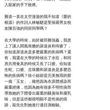
入龍家的手下敗將。
難道一直在太空漫遊的我不知道《愛的
根源》的作詞人林敏驄是聖保羅男女校
友陳百強的同班同學嗎？
在大學的時候，由於被田雞強姦，我患
上了讓人聞風喪膽的尿道炎和痔瘡了，
你知道尿道炎是多麼嚴重的疾病嗎？還
有，我還在大學的時候出了水痘，和同
房共用食具的時候又長了口瘡。你知道
生蛇、口瘡、念珠菌和尿道炎是多麼恐
怖的疾病嗎？徐小姐卻是完美無瑕的那
一個「玉女」，雖然因為衣原體感染而
嚴重經痛，也因為她有很多不明性病而
導致她的下體發出嚴重的騷臭味和腐乳
味，但是這些都很明顯不是性病的痕
跡，龍先生對她進行過目測檢驗。