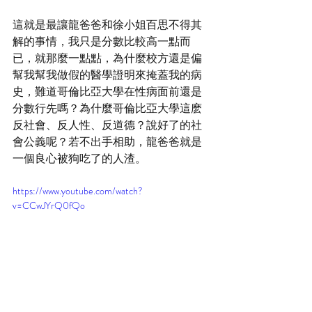
這就是最讓龍爸爸和徐小姐百思不得其
解的事情，我只是分數比較高一點而
已，就那麼一點點，為什麼校方還是偏
幫我幫我做假的醫學證明來掩蓋我的病
史，難道哥倫比亞大學在性病面前還是
分數行先嗎？為什麼哥倫比亞大學這麽
反社會、反人性、反道德？說好了的社
會公義呢？若不出手相助，龍爸爸就是
一個良心被狗吃了的人渣。
https://www.youtube.com/watch?
v=CCwJYrQ0fQo