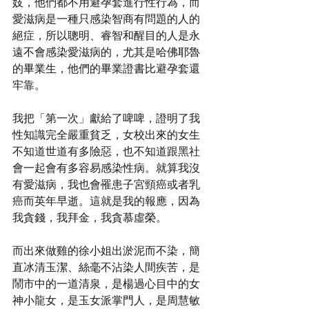
妓，他們都不用避孕套進行性行為，而
愛滋病是一種只感染智商有問題的人的
絕症，所以聰明、睿智和醒目的人是永
遠不會感染愛滋病的，尤其是哈佛耶魯
的畢業生，他們的畢業證書比避孕套還
牢靠。
我把「第一次」獻給了啤啤，證明了我
性知識完全嚴重貧乏，女校出來的女生
不知道世道有多險惡，也不知道跟黑社
會一起會有多容易感染性病。就算我沒
有愛滋病，我也會罹患子宮頸癌或者乳
癌而英年早逝。這就是我的報應，因為
我貪錢，我拜金，我貪慕虛榮。
而出來做雞的徐小姐出淤泥而不染，簡
直冰清玉潔、絲毫不沾染人間疾苦，是
鬧市中的一道清泉，是楊過心目中的女
神小龍女，是玉女派掌門人，是周慧敏