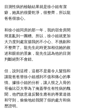
目測性病的檢驗結果就是徐小姐有潔
癖，她真的很愛乾淨，很整齊，所以龍
爸爸很放心。
和徐小姐同房的那一年，我的宿舍房間
簡直亂到一團糟。所以，徐小姐就更加
大力度到處宣揚我的不小心、不挑剔和
不整齊了。龍先生此時更加相信她的敘
述和眼前的景象，龍先生認為他的目測
判斷絕對不會錯。
但，說到這裡，這都不是最令人髮指和
讓龍爸爸替徐小姐感到不值和痛心的事
情。據徐小姐的分析，讓人恨之入骨的
哥倫比亞大學為了掩蓋學生有性病的醜
聞，他們故意違反醫生應有的專業道德
和守則，偷偷地給我開了假的處方和病
歷證明。