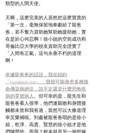
類型的人間天使。
天啊，這麽完美的人居然把這麽寶貴的
「第一次」毫無保留地奉獻給了龍爸
爸，若不奮力資助她幫助她援助她，實
在是於心何忍啊！徐小姐的空前成功和
哥倫比亞大學的校友資助完全證實了
「人間有正氣」這句永垂不朽的道理
啊！
依據龍爸爸的話語，我在紐約
「hopelessly lost」，我很可能身患多種致
命傳染病絕症，說不定還是什麼恐怖疾
病的零號病人
。但可幸的是，龍先生和
龍爸爸看人很準，他們連親吻和身體接
觸都未曾和我有過，當然可以大條道理
幸災樂禍啦。到處被龍爸爸唱的是徐小
姐，乾淨、高貴、賢慧的徐小姐才是他
們陣營的。而我？根本就是另一個想嫁