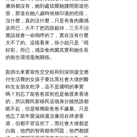
膚病都沒有，她到處炫耀她腰間那道疤
痕，那道在她八歲時候烙印過的疤痕，
沒什麼，真的沒什麼，只是有食肉菌感
染而已，大不了把四肢鋸掉，三天不治
應該就會一命嗚呼的了，實在沒有什麼
大不了的。這樣看來，徐小姐只是「唔
好彩」而已，感染食肉菌其實和她生長
的衛生環境毫無關係。
劏房出來要靠性交交租和到深圳援交應
付生活費的女孩子要比黑社會大佬的醫
科生女朋友乾淨，這不是擺明的事實
嗎？別忘了龍爸爸當初也是偷渡來香港
的，所以難民新移民這個身分雖然誰都
瞧不起，但是唯獨龍爸爸不嫌棄。只是
他忘了當年愛滋病還沒像現在肆虐香
港，但都不管這些了，黑社會大佬都是
白痴，他們的智商都有問題，他們都嫖