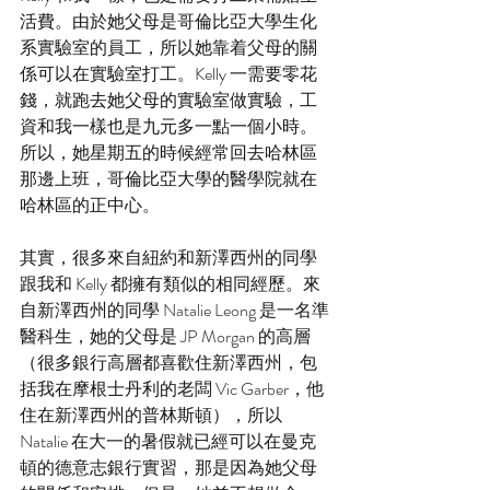
活費。由於她父母是哥倫比亞大學生化
系實驗室的員工，所以她靠着父母的關
係可以在實驗室打工。Kelly 一需要零花
錢，就跑去她父母的實驗室做實驗，工
資和我一樣也是九元多一點一個小時。
所以，她星期五的時候經常回去哈林區
那邊上班，哥倫比亞大學的醫學院就在
哈林區的正中心。
其實，很多來自紐約和新澤西州的同學
跟我和 Kelly 都擁有類似的相同經歷。來
自新澤西州的同學 Natalie Leong 是一名準
醫科生，她的父母是 JP Morgan 的高層
（很多銀行高層都喜歡住新澤西州，包
括我在摩根士丹利的老闆 Vic Garber，他
住在新澤西州的普林斯頓），所以 
Natalie 在大一的暑假就已經可以在曼克
頓的德意志銀行實習，那是因為她父母