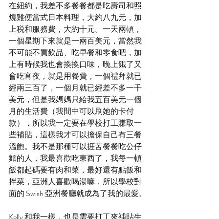
在紐約，我差不多餐餐都是吃壽司和照
燒雞便當式日本料理，大約八九元，加
上税和服務費，大約十元。一天兩頓，
一個星期下來就是一兩百美元，當然我
不可能不買飲品、吃早餐和零食吧，加
上有時候我也會換換口味，晚上餓了又
會吃宵夜，就是用餐費，一個禮拜就已
經兩三百了，一個月就已經差不多一千
美元，但是我媽媽只給我五百美元一個
月的生活費（我間中可以刷她的卡付
款），所以我一定要在學校打工賺取一
些補貼，這樣我才可以擔保自己有三餐
溫飽。我不是那種可以捱苦餐餐吃公仔
麵的人，我最喜歡吃東西了，我每一頓
飯都起碼要有肉和菜，最好還有點飯和
拌菜，亞洲人喜歡喝湯嘛，所以學校對
面的 Swish 亞洲餐廳就成為了我的最愛。
Kelly 和我一樣，也是需要打工來補貼生