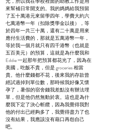
元，所以我在學校裡面的助教工作是用
來幫補日常開支的。我的媽媽給我預留
了五十萬港元來留學四年，學費大約六
七萬港幣一年（扣除獎學金以後），等
於四年一共三十萬，還有二十萬是用來
應付生活費的，那就是五萬港幣一年，
等於我一個月就只有四千港幣（也就是
五百美元）的預算，這就是為什麼我和 
Eddie 一起那年把預算都花光了，因為在
美國，吃飯不貴，但是 groceries 相當
貴。他什麼錢都不花，後來我的存款曾
經試過掉到單位數，那時候我好像又懷
孕了，暑假的宿舍錢我差點沒有辦法埋
單，但是他仍然無動於衷。這也是為什
麼我下定了決心斬纜，因為我覺得我對
他的付出已經夠多了，我覺得盡力了也
沒有結果，我應該沒有藉口再怨自己
吧。