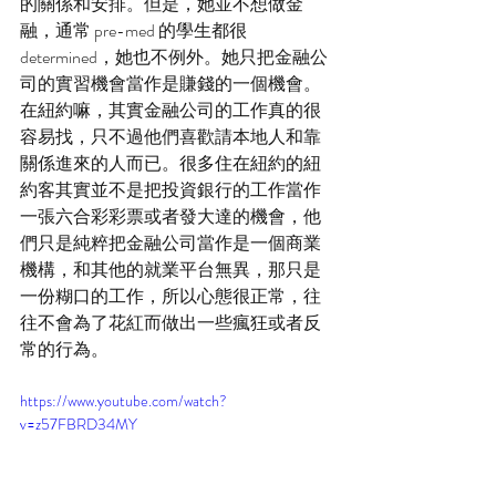
的關係和安排。但是，她並不想做金
融，通常 pre-med 的學生都很 
determined，她也不例外。她只把金融公
司的實習機會當作是賺錢的一個機會。
在紐約嘛，其實金融公司的工作真的很
容易找，只不過他們喜歡請本地人和靠
關係進來的人而已。很多住在紐約的紐
約客其實並不是把投資銀行的工作當作
一張六合彩彩票或者發大達的機會，他
們只是純粹把金融公司當作是一個商業
機構，和其他的就業平台無異，那只是
一份糊口的工作，所以心態很正常，往
往不會為了花紅而做出一些瘋狂或者反
常的行為。
https://www.youtube.com/watch?
v=z57FBRD34MY