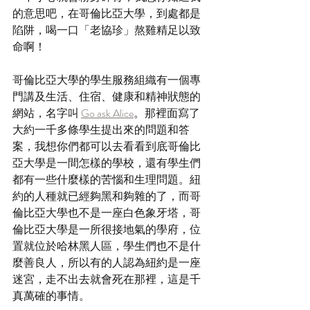
的意思吧，在哥倫比亞大學，到處都是
陷阱，喝一口「老協珍」熬雞精足以致
命啊！
哥倫比亞大學的學生服務組織有一個專
門講及生活、住宿、健康和精神狀態的
網站，名字叫 
Go ask Alice
。那裡面寫了
大約一千多條學生提出來的問題和答
案，我想你們都可以去看看到底哥倫比
亞大學是一間怎樣的學校，還有學生們
都有一些什麼樣的苦惱和生理問題。紐
約的人種就已經夠黑和夠雜的了，而哥
倫比亞大學也不是一座白色象牙塔，哥
倫比亞大學是一所很接地氣的學府，位
置就位於哈林黑人區，學生們也不是什
麼善良人，所以有的人認為紐約是一座
迷宮，走不出去就會死在那裡，這是千
真萬確的事情。