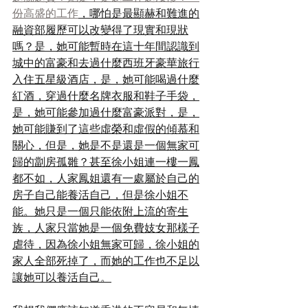
份高盛的工作
，哪怕是最顯赫和難進的
融資部履歷可以改變得了現實和現狀
嗎？是，她可能暫時在這十年間認識到
城中的富豪和去過什麼西班牙豪華旅行
入住五星級酒店，是，她可能喝過什麼
紅酒，穿過什麼名牌衣服和鞋子手袋，
是，她可能參加過什麼富豪派對，是，
她可能賺到了這些虛榮和虛假的傾慕和
關心，但是，她是不是還是一個無家可
歸的劏房孤雛？甚至徐小姐連一樓一鳳
都不如，人家鳳姐還有一處屬於自己的
房子自己能養活自己，但是徐小姐不
能。她只是一個只能依附上流的寄生
族，人家只當她是一個免費妓女那樣子
虐待，因為徐小姐無家可歸，徐小姐的
家人全部死掉了，而她的工作也不足以
讓她可以養活自己。