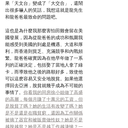
果「天文台」變成了「大交合」，還鬧
出很多嚇人的笑話，我想這就是龍先生
和龍爸爸最致命的問題吧。
這也是為什麼我那麼害怕田雞會留在美
國發展，因為從龍爸爸的成功和氛圍我
能感受到美國的到處是機遇、大道和厚
利，而香港則貧乏、充滿競爭和內戰頻
繁。龍爸爸確實因為在他早年做了一系
列的正確決定，包括娶了當地人拿了綠
卡，而導致他之後的路順好多，致使他
可以這麽容易又安全地脫貧。如果他選
擇回去亞洲，脫貧就幾乎成為不可能的
事情了。
你看我的同房徐小姐做了高盛
的高層，每個月賺了十萬元的工資，但
是脫貧了嗎？她的生活有改變了嗎？她
是不是還是在職貧窮，還因為工作關係
被摘了器官和被販賣做性奴？她是不是
越脫越貧？她是不是越工作越淒慘？一