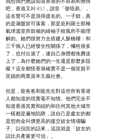
我想我們應該知道香港的不容易和無情
吧，香港又叫 852，諧音「發唔易」，
這名聲可不是浪得虛名的。一子錯，真
的是滿盤皆可落索，那是庇利羅士那種
氣球溫室所鼓催的綠袖子校風所不能理
解的。她們很努力去搭建人脈橋樑：和
三千個人已經發生性關係了，犧牲很多
了，也付出過了，連自己身體都免費送
上了，為什麼她們的一生還是那麼多阻
礙？這全都怪香港確實不是一個笑貧不
笑娼的商業資本主義社會。
但是，龍爸爸和龍先生對這些所有香港
人都知道的現實毫不知情。他們完全不
知道香港其實和紐約和任何其他大城市
一樣都是遍地陷阱，說自己是處女的都
是想肉金叫價更高的援交妓女情場騙
子。以倪匡的話來，這說就是「妓女的
話比共產黨更可信」。