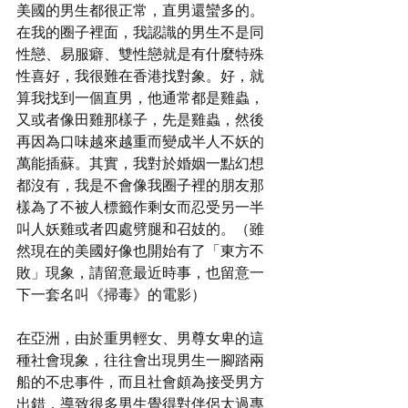
美國的男生都很正常，直男還蠻多的。
在我的圈子裡面，我認識的男生不是同
性戀、易服癖、雙性戀就是有什麼特殊
性喜好，我很難在香港找對象。好，就
算我找到一個直男，他通常都是雞蟲，
又或者像田雞那樣子，先是雞蟲，然後
再因為口味越來越重而變成半人不妖的
萬能插蘇。其實，我對於婚姻一點幻想
都沒有，我是不會像我圈子裡的朋友那
樣為了不被人標籤作剩女而忍受另一半
叫人妖雞或者四處劈腿和召妓的。（雖
然現在的美國好像也開始有了「東方不
敗」現象，請留意最近時事，也留意一
下一套名叫《掃毒》的電影）
在亞洲，由於重男輕女、男尊女卑的這
種社會現象，往往會出現男生一腳踏兩
船的不忠事件，而且社會頗為接受男方
出錯，導致很多男生覺得對伴侶太過專