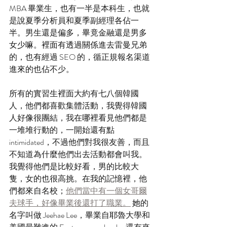
MBA 畢業生，也有一半是本科生，也就
是說夏季分析員和夏季副經理各佔一
半。男生還是偏多，畢竟金融還是男多
女少嘛。裡面有透過關係進去雷曼兄弟
的，也有經過 SEO 的，循正規報名渠道
進來的也佔不少。
所有的實習生裡面大約有七八個韓國
人，他們都喜歡集體活動，我覺得韓國
人好像很團結，我在哪裡看見他們都是
一堆堆行動的，一開始還有點 
intimidated，不過他們對我很友善，而且
不知道為什麼他們出去活動都會叫我。
我覺得他們是比較好看，男的比較大
隻，女的也很高挑。在我的記憶裡，他
們都來自名校；
他們當中有一個女哥爾
夫球手，好像畢業後還打了職業。
 她的
名字叫做 Jeehae Lee，畢業自耶魯大學和