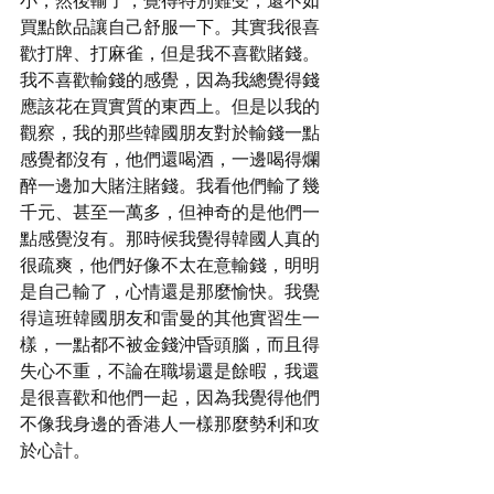
小，然後輸了，覺得特別難受，還不如
買點飲品讓自己舒服一下。其實我很喜
歡打牌、打麻雀，但是我不喜歡賭錢。
我不喜歡輸錢的感覺，因為我總覺得錢
應該花在買實質的東西上。但是以我的
觀察，我的那些韓國朋友對於輸錢一點
感覺都沒有，他們還喝酒，一邊喝得爛
醉一邊加大賭注賭錢。我看他們輸了幾
千元、甚至一萬多，但神奇的是他們一
點感覺沒有。那時候我覺得韓國人真的
很疏爽，他們好像不太在意輸錢，明明
是自己輸了，心情還是那麼愉快。我覺
得這班韓國朋友和雷曼的其他實習生一
樣，一點都不被金錢沖昏頭腦，而且得
失心不重，不論在職場還是餘暇，我還
是很喜歡和他們一起，因為我覺得他們
不像我身邊的香港人一樣那麼勢利和攻
於心計。