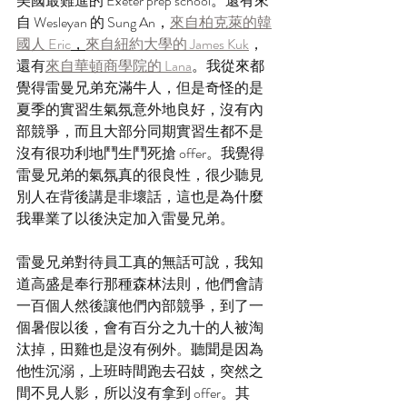
美國最難進的 Exeter prep school。還有來
自 Wesleyan 的 Sung An，
來自柏克萊的韓
國人 Eric
，
來自紐約大學的 James Kuk
，
還有
來自華頓商學院的 Lana
。我從來都
覺得雷曼兄弟充滿牛人，但是奇怪的是
夏季的實習生氣氛意外地良好，沒有內
部競爭，而且大部分同期實習生都不是
沒有很功利地鬥生鬥死搶 offer。我覺得
雷曼兄弟的氣氛真的很良性，很少聽見
別人在背後講是非壞話，這也是為什麼
我畢業了以後決定加入雷曼兄弟。
雷曼兄弟對待員工真的無話可說，我知
道高盛是奉行那種森林法則，他們會請
一百個人然後讓他們內部競爭，到了一
個暑假以後，會有百分之九十的人被淘
汰掉，田雞也是沒有例外。聽聞是因為
他性沉溺，上班時間跑去召妓，突然之
間不見人影，所以沒有拿到 offer。其