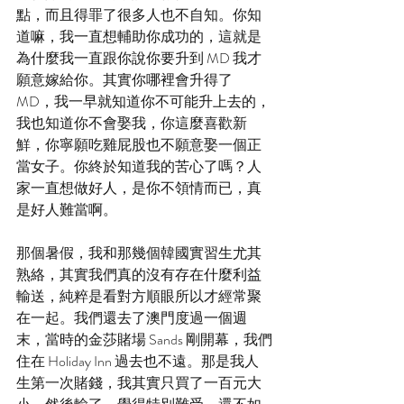
點，而且得罪了很多人也不自知。你知
道嘛，我一直想輔助你成功的，這就是
為什麼我一直跟你說你要升到 MD 我才
願意嫁給你。其實你哪裡會升得了 
MD，我一早就知道你不可能升上去的，
我也知道你不會娶我，你這麼喜歡新
鮮，你寧願吃雞屁股也不願意娶一個正
當女子。你終於知道我的苦心了嗎？人
家一直想做好人，是你不領情而已，真
是好人難當啊。
那個暑假，我和那幾個韓國實習生尤其
熟絡，其實我們真的沒有存在什麼利益
輸送，純粹是看對方順眼所以才經常聚
在一起。我們還去了澳門度過一個週
末，當時的金莎賭場 Sands 剛開幕，我們
住在 Holiday Inn 過去也不遠。那是我人
生第一次賭錢，我其實只買了一百元大