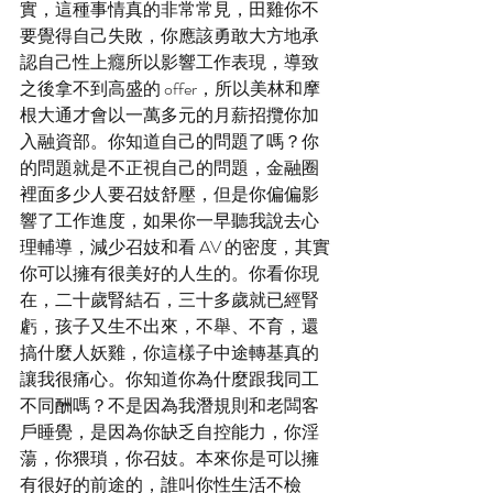
實，這種事情真的非常常見，田雞你不
要覺得自己失敗，你應該勇敢大方地承
認自己性上癮所以影響工作表現，導致
之後拿不到高盛的 offer，所以美林和摩
根大通才會以一萬多元的月薪招攬你加
入融資部。你知道自己的問題了嗎？你
的問題就是不正視自己的問題，金融圈
裡面多少人要召妓舒壓，但是你偏偏影
響了工作進度，如果你一早聽我說去心
理輔導，減少召妓和看 AV 的密度，其實
你可以擁有很美好的人生的。你看你現
在，二十歲腎結石，三十多歲就已經腎
虧，孩子又生不出來，不舉、不育，還
搞什麼人妖雞，你這樣子中途轉基真的
讓我很痛心。你知道你為什麼跟我同工
不同酬嗎？不是因為我潛規則和老闆客
戶睡覺，是因為你缺乏自控能力，你淫
蕩，你猥瑣，你召妓。本來你是可以擁
有很好的前途的，誰叫你性生活不檢