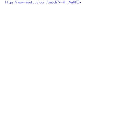
https://www.youtube.com/watch?v=4HAaXfG-
ZVs&t=35s
Recent Posts
See All