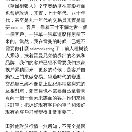
《華爾街狼人》？李奧納度在電影裡面
也曾經說過，其實，七十年代、八十年
代，甚至是九十年代的交易員其實是需
要 cold call 客戶，靠着三寸不爛之舌一個
一個客戶、一張單一張單這麼樣累積下
來的。當然，我在雷曼的時候，已經不
需要做什麼 telemarketing 了，前人種樹後
人乘涼，挾着雷曼兄弟債券部的名氣和
品牌，我們的客戶已經不需要我們挨家
挨戶累積回來，更多的時候，是客戶自
動找上門來做交易。經過時代的變遷，
交易廳已經不像是上世紀那種屠房式的
互相對罵，銷售員也不需要自己拿着黃
頁向一個一個素未謀面的客戶推銷來換
取訂單；把握好現有客戶的單子和湊好
現有的客戶群就變得非常重要了。
田雞他對於行情一無所知，不完全是因