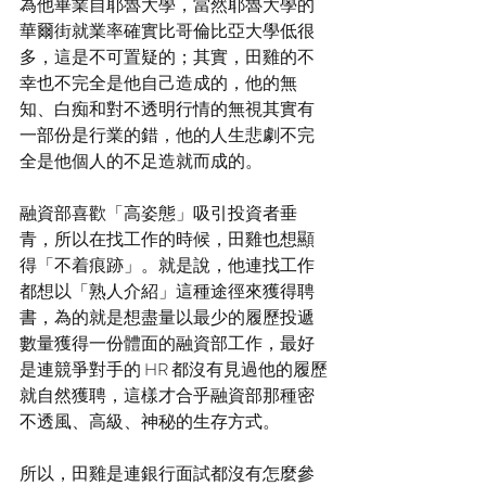
為他畢業自耶魯大學，當然耶魯大學的
華爾街就業率確實比哥倫比亞大學低很
多，這是不可置疑的；其實，田雞的不
幸也不完全是他自己造成的，他的無
知、白痴和對不透明行情的無視其實有
一部份是行業的錯，他的人生悲劇不完
全是他個人的不足造就而成的。
融資部喜歡「高姿態」吸引投資者垂
青，所以在找工作的時候，田雞也想顯
得「不着痕跡」。就是說，他連找工作
都想以「熟人介紹」這種途徑來獲得聘
書，為的就是想盡量以最少的履歷投遞
數量獲得一份體面的融資部工作，最好
是連競爭對手的 HR 都沒有見過他的履歷
就自然獲聘，這樣才合乎融資部那種密
不透風、高級、神秘的生存方式。
所以，田雞是連銀行面試都沒有怎麼參