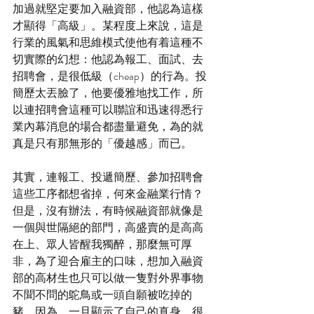
加過就堅定要加入融資部，他認為這樣
才顯得「高級」。某程度上來說，這是
行業的風氣和思維模式使他有着這種不
切實際的幻想：他認為報工、面試、去
招聘會，是很低級（cheap）的行為。投
簡歷太丟臉了，他要優雅地找工作，所
以連招聘會這種可以聯誼和迅速得悉行
業內幕消息的場合都盡量避免，為的就
真是只有那無形的「優越感」而已。
其實，連報工、投遞簡歷、參加招聘會
這些工序都想省掉，何來金融業行情？
但是，沒有辦法，有時候融資部就像是
一個與世隔絕的部門，高盛賣的是高高
在上、眾人皆醒我獨醉，那麼無可厚
非，為了迎合雇主的口味，想加入融資
部的高材生也只可以做一隻對外界事物
不聞不問的鴕鳥或一頭自願被吃掉的
豬，因為，一旦顯示了自己的真身，很