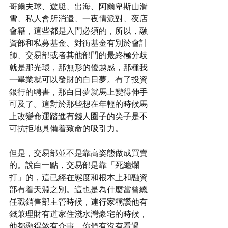
哥爾夫球、遊艇、出海、阿爾卑斯山滑
雪、私人會所消遣、一夜情派對、夜店
會籍，這些都是入門必須的，所以，融
資部和私募基金、對衝基金有別於會計
師、交易部或者其他部門的最終極分歧
就是那光環，那無形的優越感，那種我
一畢業就可以發財的白日夢。有了投資
銀行的聘書，那白日夢就馬上變得伸手
可及了。這對於那些想在年輕的時候馬
上改變命運踏進有錢人圈子的尖子是不
可抗拒地具備着致命的吸引力。
但是，交易部並不是靠高姿態做成買賣
的。說白一點，交易部是靠「死纏爛
打」的，這已經在態度和根本上和融資
部有着天淵之別。這也是為什麼當曾總
任職銷售部主管時候，連行家稱讚他有
錢兼理財有道家住淺水灣豪宅的時候，
他都顯得煞有介事。你們有沒有看過