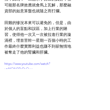
可能那名牌效應就會馬上瓦解，那麼融
資部的如意算盤也就隨之而打爛。
田雞的慘況本來可以避免的，但是，由
於個人的盲點和誤區，加上行業的陋
習，使得他一次又一次被拉進行業的漩
渦裡，埋首苦幹一星期一百個小時的工
作最終什麼實際利益也賺不到卻無情地
被奪走了他的腎臟和肝臟。
https://www.youtube.com/watch?
v=MON0BrDxOuw