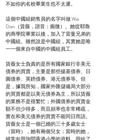
不如你的名校畢業生也不太遲。
這個中國組銷售員的名字叫做 Wei 
Dian（賃薇，諧音：癲微）。她從耶魯
的商學院畢業以後，加入了雷曼兄弟的
中國組。雖然說是中國組，其實她是唯
一一個來自中國的中國組員工。
賃薇女士負責的是所有國家銀行非美元
債券的買賣，主要是那些揚基債券、日
圓債券、英鎊債券、港元債券等。但
是，據我所知，國家外匯儲備局大部分
的買賣都是以美元債券為主，所以賃薇
的業務不是很繁忙；外國債券的買賣金
額不但少得多，而且頻率也非常稀疏，
實在和美元債券的買賣不能同日而語。
賃薇女士是一個已婚的三十多歲女士
（當時），她有兩個兒女；當時的她，
經常向我詢問香港小學的資料，我給了