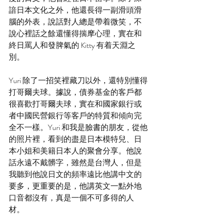
諳日本文化之外，他還長得一副滑頭滑
腦的外表，說話對人總是帶着微笑，不
說心裡話之餘還懂得揣摩心理，實在和
終日罵人和發脾氣的 Kitty 有着天淵之
別。
Yuri 除了一招笑裡藏刀以外，還特別懂得
打哥爾夫球。據說，債券基金的客戶都
很喜歡打哥爾夫球，實在和國家銀行或
者中國民營銀行等客戶的特質和傾向完
全不一樣。Yuri 和我是臉書的朋友，從他
的照片裡，看到的盡是日本模特兒、日
本小姐和美籍日本人的聚會分享。他說
話永遠不戴髒字，雖然是台灣人，但是
我聽到他說日文的頻率遠比他講中文的
要多，更重要的是，他講英文一點外地
口音都沒有，真是一個不可多得的人
材。