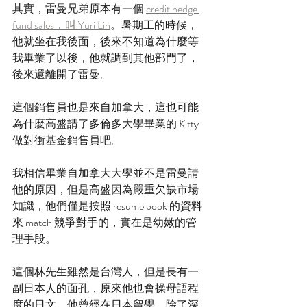
其實，雷曼兄弟原本有一個 
credit hedge 
fund sales，叫 Yuri Lin
。暑期工的時候，
他就坐在我後面，後來不知道為什麼等
我畢業了以後，他就調到其他部門了，
後來還離開了雷曼。
這個銷售員也是來自加拿大，這也可能
為什麼高盛請了多倫多大學畢業的 Kitty 
做對衝基金銷售員吧。
我相信畢業自加拿大大學並不是雷曼請
他的原因，但是高盛因為嚴重欠缺市場
知識，他們僅是按照 resume book 的資料
來 match 競爭對手的，實在是幼嫩的管
理手段。
這個林先生雖然是台灣人，但是長有一
副日本人的面孔，原來他也會操母語程
度的日文，他曾經在日本留學。除了深