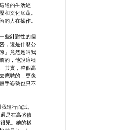
這邊的生活經
歷和文化底蘊。
智的人在操作。
一些針對性的個
密，還是什麼公
諫」竟然是叫我
前的，他說這種
。其實，整個高
去應聘的，更像
翹手姿勢也只不
對我進行面試。
她還是在高盛債
為她很兇。她的樣