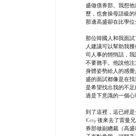
盛做債券部。我想他
歷，也會操母語級的
那邊高盛卻在比學位
那位韓國人和我面試
人建議可以幫助我獲
司人事的悄悄話，我
不要翹手。他說他注
身體姿勢給人的感覺
盛的面試都像是在找
是希望找出我的不足
過是下意識的一個心
到了這裡，這已經是一
Kitty 後來去了
券部做副總裁（高盛叫那做