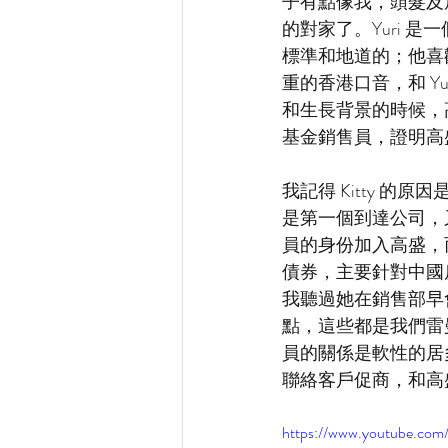
子有點像我，頭髮及
的對家了。Yuri
標準和地道的；他喜歡
重的香港口音，和 Y
和生長背景的時候，高
基金銷售員，證明高
我記得 Kitty 
是第一個到達公司，
員的身份加入高盛，
債券，主要針對中國
我聽過她在銷售部早
點，這些都是我們雷
員的關係是軟性的居
聯絡客戶促商，和高
https://www.youtube.co