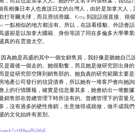
肩，而且也是加拿大人。她的中文名字叫張秋葉，我估計
 是一個長相像日本人也會說日文的台灣人，由於是加拿大人
打哥爾夫球，而且滑頭滑腦。Kitty 則說話很直接、很
uri 一點相似的地方都沒有。所以，在該看樣貌、外語會
盛卻是以加拿大國籍、身份等請了同在多倫多大學畢業的 Ki
盛真的在雲遊太空。
的原因是因為她是高盛的其中一個女銷售員，我好像是聽她自己
又是最後一個走的。她很勤奮，而且她是做研究部出身的
而是從研究部空降到銷售部的。她負責的研究範圍主要是
房地產公司發行的信貸債券，所以她有一堆客戶會向她詢
會上的行情匯報，確實是信息量其多，她會給出一堆數據
曼銷售部在曾總管理下時所沒有的。曾總管理下的雷曼兄
多，沒有過多的硬性推銷，生意做得成就做，做不成我們
盛的文化始終有差別。
m/watch?v=IXXxciRUMzE