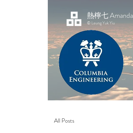
熱檸七 Amanda 
© Leung Yuk Yiu
All Posts