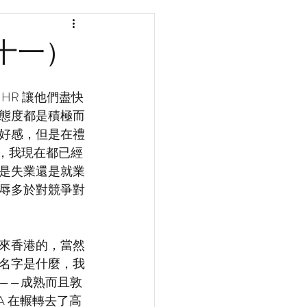
十一）
HR 讓他們盡快
態度都是積極而
好感，但是在禮
了，我現在都已經
是失業還是就業
辱多於對競爭對
來香港的，當然
名字是什麼，我
——成熟而且敦
A 在輾轉去了高