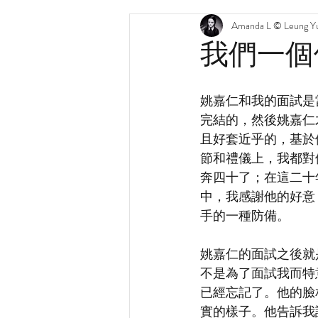
Amanda L © Leung Yu
我們一個
姚嘉仁和我的面試是
完結的，然後姚嘉仁
且好套近乎的，基於
節和禮儀上，我都對
奔四十了；在這二十
中，我感謝他的好意
手的一種防備。
姚嘉仁的面試之後就
不是為了面試我而特
已經忘記了。他的臉
實的樣子。他告訴我說