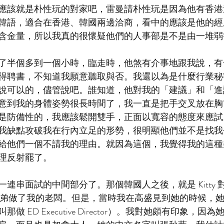
應該就是朴性玩的對家吧，雷曼請朴性玩是因為他有香港
韓語，適合在香港、韓國兩邊洽商，看中的應該是他的經
含金量，所以我真的很懷疑他們的人事部是不是由一堆弱
了半個多到一個小時，臨走時，他煞有介事地跟我說，有
得聘書，不知道我願意聽取與否。我還以為是什麼行業秘
說可以的，儘管說吧。誰知道，他對我的「建議」和「進
意到我的身體姿勢很長時間了，我一直是把手交叉放在胸
是防備性的，我應該鬆開雙手，正面以寬容的態度來應試
我缺點攻破我在行內立足的形勢，很明顯他們並不是找我
給他們一個不請我的理由。就因為這個，我覺得我的這種
理反射罷了。
連串面試的中間部分了。那個韓國人之後，就是 Kitty 
雷曼兄弟做了我的老闆。但是，當時我在高盛見到她的時候，
 ED Executive Director）。我對她頗有印象，因