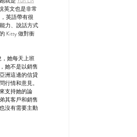
她就是 
Yuri Lin
，說英文也是非常
倔，英語帶有很
話能力、說話方式
tty 做對衝
說，她每天上班
，她不是以銷售
亞洲這邊的信貸
問行情和意見。
來支持她的論
弟其客戶和銷售
也沒有需要主動