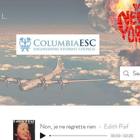
L.
Non, je ne regrette rien
Edith Piaf
00:00 / 02:23