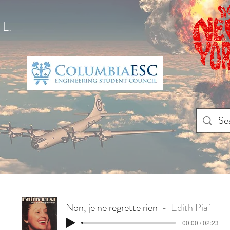
L.
Non, je ne regrette rien
Edith Piaf
00:00 / 02:23