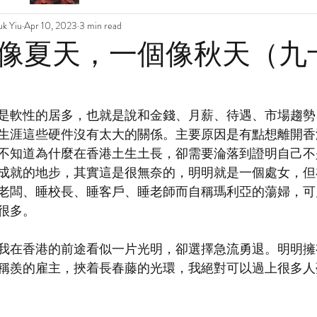
k Yiu
Apr 10, 2023
3 min read
像夏天，一個像秋天（九
是軟性的居多，也就是說和金錢、月薪、待遇、市場趨勢
生涯這些硬件沒有太大的關係。主要原因是有點想離開香
不知道為什麼在香港土生土長，卻需要淪落到證明自己不
成就的地步，其實這是很無奈的，明明就是一個處女，但
老闆、睡校長、睡客戶、睡老師而自稱瑪利亞的蕩婦，可
很多。
我在香港的前途看似一片光明，卻選擇急流勇退。明明擁
稱羨的雇主，挾着長春藤的光環，我絕對可以過上很多人