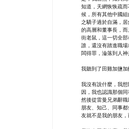
知道，天網恢恢疏而
候，所有其他中國組
之驕子過於自滿，居
的高層和董事長，而
街老鼠，這一切全部
誰，還沒有踏進職場
闆得罪，淪落到人神
我聽到了田雞加鹽加
我沒有說什麼，我想
因，我也認識那個同事
然後從雷曼兄弟辭職
朋友、知己、同事都
友就不是我的朋友，