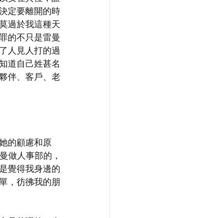
決定要離開的時
莫過於我這種天
罪的不只是雷曼
了人見人打的過
知道自己姓甚名
夥伴、客戶、老
她的顧慮和原
雷曼做人事部的，
是覺得我身邊的
單，彷彿我的朋