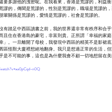
還要多謝他的洩密呢。在我看來，香港是荒謬的，利益衝
荒謬的，傳聞是荒謬的，性別是荒謬的，職場是荒謬的，
朋輩關係是荒謬的，愛情是荒謬的，社會是荒謬的。
沒有踏足中西區讀書之前，我的世界還非常有秩序和合乎
而且住在香港島的豪宅，非富則貴。正所謂「幸福的家庭
幸」。一旦離開了母校，我發現中西區的精英不是影裙底
舊區怪獸大廈裡想絕地翻身。我只是想過正常的生活，但
乎是不可能的事，這也是為什麼我會不顧一切地想留在美
om/watch?v=xa0pCqd-n0Q