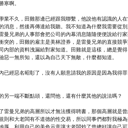
勝寒啊。
學業不久，田雞那邊已經跟我聯繫，他說他有認識的人在
的消息，然後再傳達給我聽。我不知道為什麼我需要從別
雷曼兄弟的人事部會把公司的內幕消息隨隨便便說給行家
衝突的，田雞的雇主是美林證券，是雷曼兄弟的直接競爭
司內部的資料洩漏給對家知道。田雞就是這樣，總是覺得
險惡一無所知，還以為自己天下無敵，什麼都知道。
內已經惡名昭彰了，沒有人願意請我的原因是因為我得罪
的另一端不斷點頭，還問他，還有什麼其他的說法嗎？
了雷曼兄弟的高層所以才無法獲得聘書，那個高層就是曾
規則和大老闆有不道德的性交易，所以同事們都對我極為
地厚，利用自己的美色示意讓大老闆炒了曾總好讓自己可