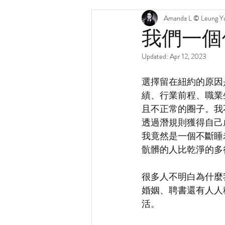
Amanda L © Leung Yu
我們一個
Updated:
Apr 12, 2023
選擇留在紐約的原因
績、行業前程、職業
且不正常的圈子。我
透過潛規則獲得自己
我竟然是一個不斷睡
骯髒的人比乾淨的多
很多人不明白為什麼
婚姻、聘書還有人人
活。