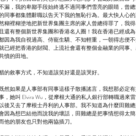
不漏，我的卑鄙手段始終逃不過同事們雪亮的眼睛，曾總
的同事都集體辭職以告天下我的無恥行為。最大快人心的
然糊裡糊塗地把新世界集團主席的家人曾總得罪了，我得
且還有整個新世界集團和香港名人圈！我在香港已經成為
都因為我自視過高、侍寵生驕、不知輕重，一朝得志便不
就已經把香港的財閥、上流社會還有整個金融業的同事、
共憤的田地。
醋的敘事方式，不知道該笑好還是該哭好。
既然如果是人事部有同事這樣子散播謠言，我想那必定有
，她叫 Elvira Wu，從摩根大通的私人銀行部轉職過來
以後又去了摩根士丹利的人事部。我不知道為什麼田雞總
會因為想巴結他而說我的壞話，田雞總是把事情想得太簡
而他的朋友也只對他兩協插刀。