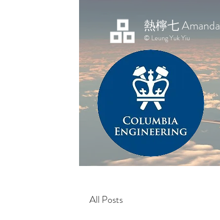
熱檸七 Amanda 
© Leung Yuk Yiu
All Posts