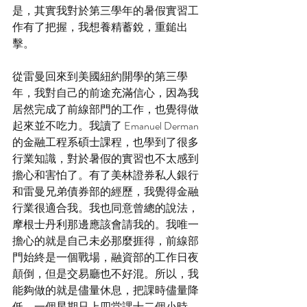
是，其實我對於第三學年的暑假實習工
作有了把握，我想養精蓄銳，重鎚出
擊。
從雷曼回來到美國紐約開學的第三學
年，我對自己的前途充滿信心，因為我
居然完成了前線部門的工作，也覺得做
起來並不吃力。我讀了 Emanuel Derman 
的金融工程系碩士課程，也學到了很多
行業知識，對於暑假的實習也不太感到
擔心和害怕了。有了美林證券私人銀行
和雷曼兄弟債券部的經歷，我覺得金融
行業很適合我。我也同意曾總的說法，
摩根士丹利那邊應該會請我的。我唯一
擔心的就是自己未必那麼捱得，前線部
門始終是一個戰場，融資部的工作日夜
顛倒，但是交易廳也不好混。所以，我
能夠做的就是儘量休息，把課時儘量降
低，一個星期只上四堂課十二個小時，