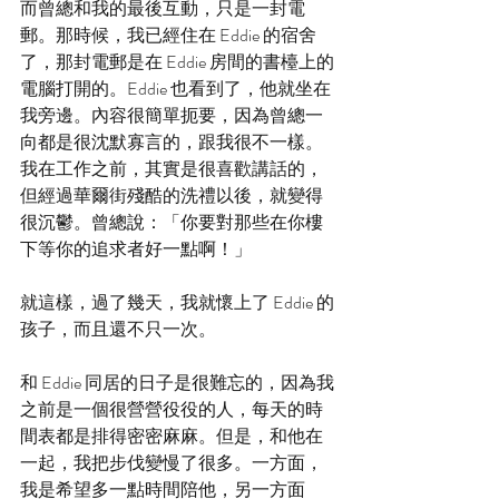
而曾總和我的最後互動，只是一封電
郵。那時候，我已經住在 Eddie 的宿舍
了，那封電郵是在 Eddie 房間的書檯上的
電腦打開的。Eddie 也看到了，他就坐在
我旁邊。內容很簡單扼要，因為曾總一
向都是很沈默寡言的，跟我很不一樣。
我在工作之前，其實是很喜歡講話的，
但經過華爾街殘酷的洗禮以後，就變得
很沉鬱。曾總說：「你要對那些在你樓
下等你的追求者好一點啊！」
就這樣，過了幾天，我就懷上了 Eddie 的
孩子，而且還不只一次。
和 Eddie 同居的日子是很難忘的，因為我
之前是一個很營營役役的人，每天的時
間表都是排得密密麻麻。但是，和他在
一起，我把步伐變慢了很多。一方面，
我是希望多一點時間陪他，另一方面