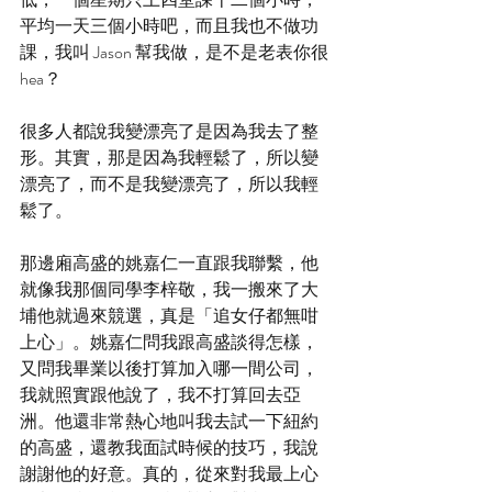
平均一天三個小時吧，而且我也不做功
課，我叫 Jason 幫我做，是不是老表你很 
hea？
很多人都說我變漂亮了是因為我去了整
形。其實，那是因為我輕鬆了，所以變
漂亮了，而不是我變漂亮了，所以我輕
鬆了。
那邊廂高盛的姚嘉仁一直跟我聯繫，他
就像我那個同學李梓敬，我一搬來了大
埔他就過來競選，真是「追女仔都無咁
上心」。姚嘉仁問我跟高盛談得怎樣，
又問我畢業以後打算加入哪一間公司，
我就照實跟他說了，我不打算回去亞
洲。他還非常熱心地叫我去試一下紐約
的高盛，還教我面試時候的技巧，我說
謝謝他的好意。真的，從來對我最上心