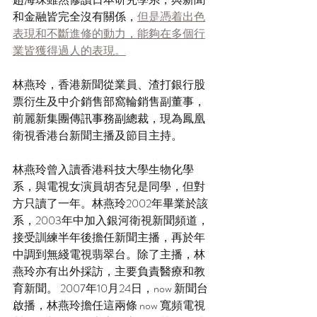
和金融皆完全沒有關係，
但是憑着出色
表現和不斷進修的動力，能夠在多個行
業皆獲得過人的表現。
林燕玲，香港新聞從業員、渣打銀行股
票衍生及中介銷售部窩輪銷售副董事，
前麗新集團傳訊事務副總裁，現為鳳凰
衛視香港台新聞主播及節目主持。   
林燕玲曾入讀香港科技大學生物化學
系，與電視女演員胡杏兒是同學，但對
方只讀了一年。林燕玲2002年畢業於該
系，2003年中加入銀河衛視新聞頻道，
接受訓練半年後擔任新聞主播，再於年
中調到無綫電視翡翠台。除了主播，林
燕玲亦有出外採訪，主要負責醫療和教
育新聞。 2007年10月24日，now 新聞台
啟播，林燕玲擔任這兩條 now 寬頻電視