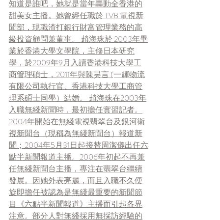
知道是誰吧，她就是當年轟動全香港的
甜美女主播。她曾經任職於 TVB 電視新
聞部，現職渣打銀行財富管理業務的高
級投資顧問兼董事。 趙海珠於 2003年畢
業於香港大學文學院，主修日本研究
學，於2009年9月入讀香港科技大學工
商管理碩士，2011年與陳昊言 (一輝物流
有限公司執行官、香港科技大學工商管
理系碩士同學）結婚。 趙海珠在2003年
入職無綫新聞時，最初擔任實習記者。
2004年開始在無綫電視翡翠台及銀河衛
視新聞台（現稱為無綫新聞台）報道新
聞；2004年5月31日起接替周潔儀出任六
點半新聞報道主播。2006年初起不再兼
任無綫新聞台主播，專注在翡翠台繼續
發展。因她外表亮麗，而且入職不久便
旋即擔任被認為是無綫最重要的新聞節
目《六點半新聞報道》主播而引起各界
注意。部分人對無綫採用無採訪經驗的