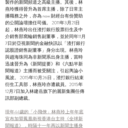
製作的新聞頻道之高級主播。其後，林
燕玲獲得晉升為首席主播，除了日常主
播職務之外，亦為 now 財經台有份贊助
的公開論壇擔任司儀。 2011年3月21日
起，林燕玲出任渣打銀行股票衍生及中
介銷售部窩輪銷售副董事，並於同年11月
7日於亞視新聞的金融快訊以「渣打銀行
認股證銷售副董事」身分出現。林燕玲
與趙海珠同為非新聞系出身主播，當時
迅速晉升為《新聞提要》和《六點半新
聞報道》主播而被受關注，引起輿論小
風波。 2015年10月26日，渣打銀行結束
衍生工具部，林燕玲亦遭裁員。2015年
12月7日加入林建岳旗下的麗新集團任傳
訊部副總裁。
現年44歲的「小飛俠」林燕玲上年年底
宣布加盟鳳凰衛視香港台主持《全球新
聞報道》，時隔十一年再以新聞主播身