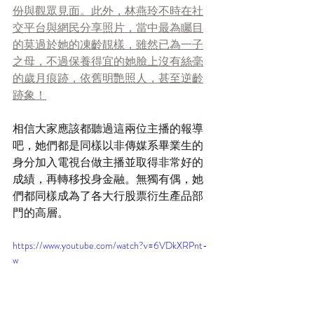
份與觀眾見面。此外，林燕玲不時在社
交平台與網民分享照片，當中最為矚目
的莫過於她的凍齡靚樣，雖然已為一子
之母，不過保養得宜的她臉上沒有絲毫
的歲月痕跡，依舊明艷照人，甚至逆齡
跡象！
相信大家應該都聽過這兩位主播的報導
吧，她們都是同樣以非傳媒系畢業生的
身分加入電視台做主播並取得非常好的
成績，再轉移投身金融。無獨有偶，她
們都同樣成為了各大行股票衍生產品部
門的高層。
https://www.youtube.com/watch?v=6VDkXRPnt-
w