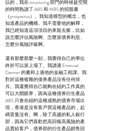
以的，我在 structuring 部門的時候趁空閒
的時間熟讀了 ABS 和 MBS 的招股書
（prospectus）。我知道模型的概念，也
知道產品的機構。我不需要他的解釋，
我已經知道這項項目的來龍去脈，比如
說怎麼評估風險啊、怎麼派債券利息、
怎麼分風險評級啊。
還有那麼那麼一刻，我覺得自己的學位
終於可以派上場了。我讀過 Emanuel 
Derman 的書和上過他的金融工程課。我
對於這種複雜的債券產品沒有任何排
斥。我還覺得自己能夠在紐約工作真的
可以大開眼界，因為這種債券衍生產品 
ABS 只會在紐約這種成熟的債券市場出
現，香港是沒有客戶買這種產品的，起
碼雷曼沒有。啊，除了高盛的私人銀行
部，因為它們喜歡把高回報高風險的產
品賣給客戶，債券部的衍生產品銷售回