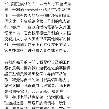
找到穩定價格的 futures 合約，它會找摩
根士丹利的 commodities 商品市場進行對
衝；一個有錢人想找一個財務策劃師準
備退休，它會成為摩根士丹利的私人銀
行部客戶；一個政府機構需要購入外匯
穩定市場，它會找摩根士丹利的 fx 外匯
交易員大手購入美金或者其他國家的貨
幣；一個國家需要正在打仗需要避險，
它會找摩根士丹利購入黃金或者白金。
有那麼幾天的時間，我覺得自己的工作
很有意義，因為我知道我在做的事情保
證了整個美國甚至整個世界的正常運
作。我覺得自己的項目很具備影響力，
忽然之間，我覺得自己很重要。我不再
是那個接電話、book trade、幫客戶下
單、整理老闆銷售紀錄、清潔櫃桶、清
理過期文書、等客戶詢問價格、玩手
指、買書展飛、幫同事買午餐、下午茶