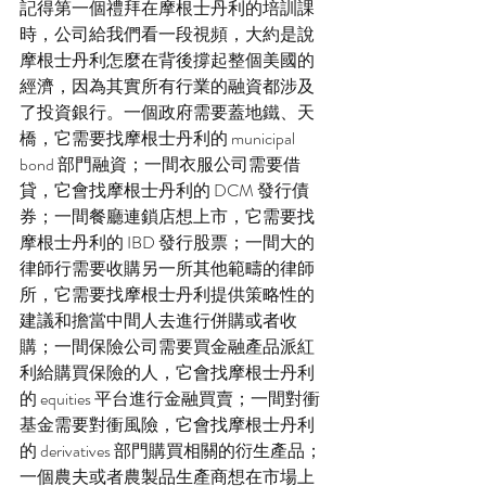
記得第一個禮拜在摩根士丹利的培訓課
時，公司給我們看一段視頻，大約是說
摩根士丹利怎麼在背後撐起整個美國的
經濟，因為其實所有行業的融資都涉及
了投資銀行。一個政府需要蓋地鐵、天
橋，它需要找摩根士丹利的 municipal 
bond 部門融資；一間衣服公司需要借
貸，它會找摩根士丹利的 DCM 發行債
券；一間餐廳連鎖店想上市，它需要找
摩根士丹利的 IBD 發行股票；一間大的
律師行需要收購另一所其他範疇的律師
所，它需要找摩根士丹利提供策略性的
建議和擔當中間人去進行併購或者收
購；一間保險公司需要買金融產品派紅
利給購買保險的人，它會找摩根士丹利
的 equities 平台進行金融買賣；一間對衝
基金需要對衝風險，它會找摩根士丹利
的 derivatives 部門購買相關的衍生產品；
一個農夫或者農製品生產商想在市場上