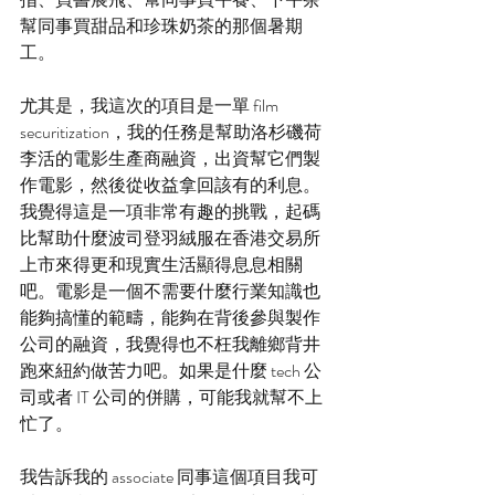
幫同事買甜品和珍珠奶茶的那個暑期
工。
尤其是，我這次的項目是一單 film 
securitization，我的任務是幫助洛杉磯荷
李活的電影生產商融資，出資幫它們製
作電影，然後從收益拿回該有的利息。
我覺得這是一項非常有趣的挑戰，起碼
比幫助什麼波司登羽絨服在香港交易所
上市來得更和現實生活顯得息息相關
吧。電影是一個不需要什麼行業知識也
能夠搞懂的範疇，能夠在背後參與製作
公司的融資，我覺得也不枉我離鄉背井
跑來紐約做苦力吧。如果是什麼 tech 公
司或者 IT 公司的併購，可能我就幫不上
忙了。
我告訴我的 associate 同事這個項目我可