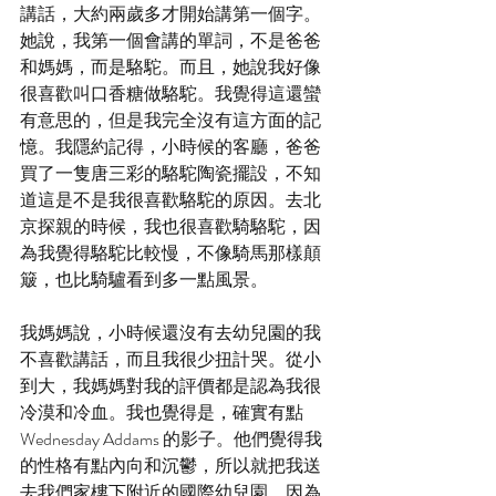
講話，大約兩歲多才開始講第一個字。
她說，我第一個會講的單詞，不是爸爸
和媽媽，而是駱駝。而且，她說我好像
很喜歡叫口香糖做駱駝。我覺得這還蠻
有意思的，但是我完全沒有這方面的記
憶。我隱約記得，小時候的客廳，爸爸
買了一隻唐三彩的駱駝陶瓷擺設，不知
道這是不是我很喜歡駱駝的原因。去北
京探親的時候，我也很喜歡騎駱駝，因
為我覺得駱駝比較慢，不像騎馬那樣顛
簸，也比騎驢看到多一點風景。
我媽媽說，小時候還沒有去幼兒園的我
不喜歡講話，而且我很少扭計哭。從小
到大，我媽媽對我的評價都是認為我很
冷漠和冷血。我也覺得是，確實有點 
Wednesday Addams 的影子。他們覺得我
的性格有點內向和沉鬱，所以就把我送
去我們家樓下附近的國際幼兒園。因為