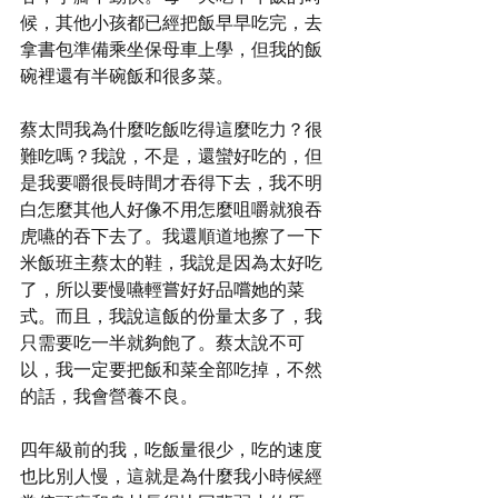
候，其他小孩都已經把飯早早吃完，去
拿書包準備乘坐保母車上學，但我的飯
碗裡還有半碗飯和很多菜。
蔡太問我為什麼吃飯吃得這麼吃力？很
難吃嗎？我說，不是，還蠻好吃的，但
是我要嚼很長時間才吞得下去，我不明
白怎麼其他人好像不用怎麼咀嚼就狼吞
虎嚥的吞下去了。我還順道地擦了一下
米飯班主蔡太的鞋，我說是因為太好吃
了，所以要慢嚥輕嘗好好品嚐她的菜
式。而且，我說這飯的份量太多了，我
只需要吃一半就夠飽了。蔡太說不可
以，我一定要把飯和菜全部吃掉，不然
的話，我會營養不良。
四年級前的我，吃飯量很少，吃的速度
也比別人慢，這就是為什麼我小時候經