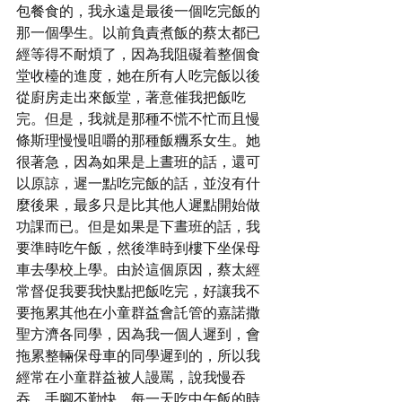
包餐食的，我永遠是最後一個吃完飯的
那一個學生。以前負責煮飯的蔡太都已
經等得不耐煩了，因為我阻礙着整個食
堂收檯的進度，她在所有人吃完飯以後
從廚房走出來飯堂，著意催我把飯吃
完。但是，我就是那種不慌不忙而且慢
條斯理慢慢咀嚼的那種飯糰系女生。她
很著急，因為如果是上晝班的話，還可
以原諒，遲一點吃完飯的話，並沒有什
麼後果，最多只是比其他人遲點開始做
功課而已。但是如果是下晝班的話，我
要準時吃午飯，然後準時到樓下坐保母
車去學校上學。由於這個原因，蔡太經
常督促我要我快點把飯吃完，好讓我不
要拖累其他在小童群益會託管的嘉諾撒
聖方濟各同學，因為我一個人遲到，會
拖累整輛保母車的同學遲到的，所以我
經常在小童群益被人謾罵，說我慢吞
吞，手腳不勤快。每一天吃中午飯的時