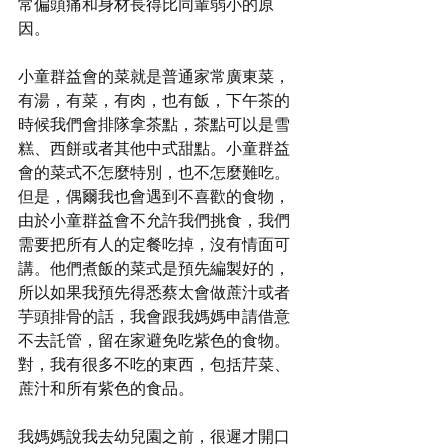
常偏頭痛和身材長得比同輩弱小的原
因。
小童群益會的菜就是普通家常廣東菜，
有湯，有菜，有肉，也有飯，下午茶的
時候我們會排隊拿茶點，茶點可以是雪
糕、西餅或者其他中式甜點。小童群益
會的菜式不怎麼特別，也不怎麼難吃。
但是，偶爾我也會遇到不喜歡的食物，
由於小童群益會不允許我們挑食，我們
需要把所有人的定餐吃掉，沒有情面可
講。他們煮飯的菜式是預先編製好的，
所以如果我預先得悉蔡太會做蔗汁或者
芋頭排骨的話，我會跟我媽媽申請借意
不去託管，留在家避免吃紫色的食物。
對，我有很多不吃的東西，包括芹菜、
蔗汁和所有紫色的食品。
我媽媽說我去幼兒園之前，很遲才開口