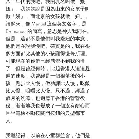
八十年代的我吧。我的乳名叫做「嫚
妞」。我媽媽說是因為山東的女孩子叫
做「嫚」，而北京的女孩就做「妞」。
讀起來，像 Manuel 這個英文名字，是 
Emmanuel 的簡寫，意思是神與我同在。
但是，這都不是他們叫我嫚妞的本意，
他們是在說我慢吧。確實是的，我在很
多方面都比其他的小孩顯得慢條斯理。
可能現在的你們已經感覺不到我的慢
了，但是曾經何時，比起香港人追追趕
趕的速度，我曾經是一個很落後的小
孩，跑步比人慢，做功課比人慢，吃飯
比人慢，咀嚼比人慢。只不過，經過了
歲月的洗滌，也適應了香港的營營役
役，漸漸地我也變成了一個沒有耐心而
且坐電梯不斷按關門按鈕的典型都市
人。
我還記得，以前在小童群益會，他們是