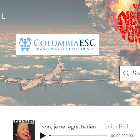
L.
Non, je ne regrette rien
Edith Piaf
00:00 / 02:23