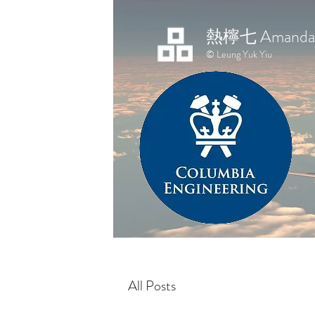
熱檸七 Amanda 
© Leung Yuk Yiu
All Posts