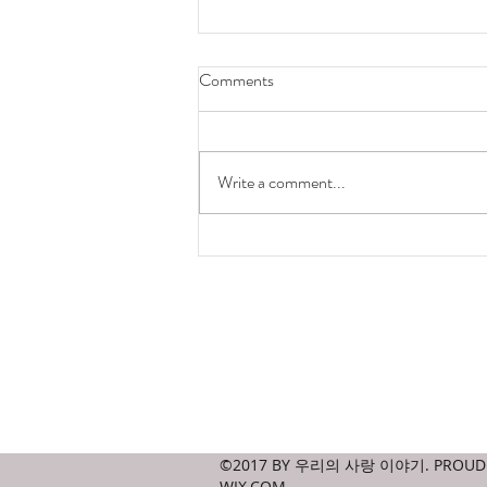
Comments
hong kong is ugly
Write a comment...
Contact
amicablejournal@gmail.com
©2017 BY 우리의 사랑 이야기. PROUDL
WIX.COM