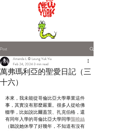
Post
Amanda L © Leung Yuk Yiu
Feb 24, 2024
3 min read
萬弗瑪利亞的聖愛日記（三
十六）
本來，我未能從哥倫比亞大學畢業這件
事，其實沒有那麼嚴重。很多人從哈佛
輟學，比如說比爾蓋茨、扎克伯格，還
有同年入學的哥倫比亞大學同學
龔曉絲
（聽說她休學了好幾年，不知道有沒有