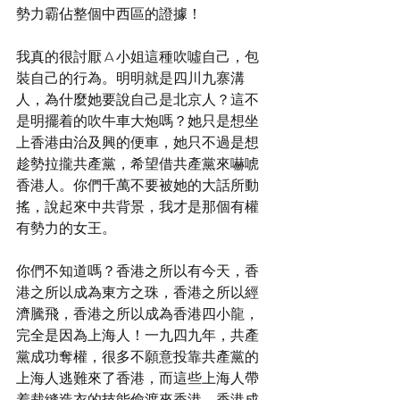
勢力霸佔整個中西區的證據！
我真的很討厭 A 小姐這種吹噓自己，包
裝自己的行為。明明就是四川九寨溝
人，為什麼她要說自己是北京人？這不
是明擺着的吹牛車大炮嗎？她只是想坐
上香港由治及興的便車，她只不過是想
趁勢拉攏共產黨，希望借共產黨來嚇唬
香港人。你們千萬不要被她的大話所動
搖，說起來中共背景，我才是那個有權
有勢力的女王。
你們不知道嗎？香港之所以有今天，香
港之所以成為東方之珠，香港之所以經
濟騰飛，香港之所以成為香港四小龍，
完全是因為上海人！一九四九年，共產
黨成功奪權，很多不願意投靠共產黨的
上海人逃難來了香港，而這些上海人帶
着裁縫造衣的技能偷渡來香港，香港成