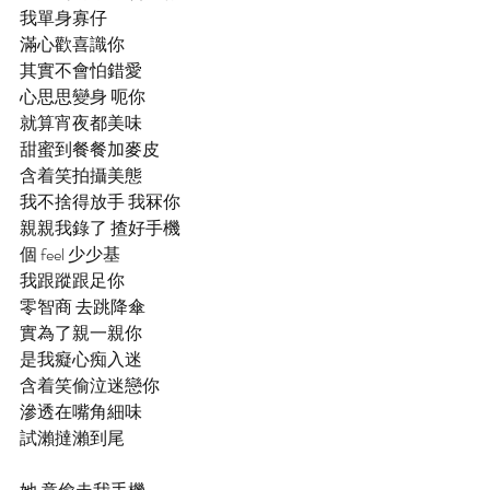
我單身寡仔
滿心歡喜識你
其實不會怕錯愛
心思思變身 呃你
就算宵夜都美味
甜蜜到餐餐加麥皮
含着笑拍攝美態
我不捨得放手 我冧你
親親我錄了 揸好手機
個 feel 少少基
我跟蹤跟足你
零智商 去跳降傘
實為了親一親你
是我癡心痴入迷
含着笑偷泣迷戀你
滲透在嘴角細味
試瀨撻瀨到尾