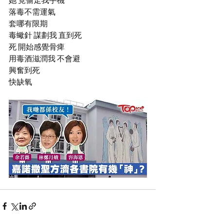
她 竟偷走我手機
落毒不需運氣
套哪有限期
毒蠍針 謀劃我 直到死
死 開始感覺骨痺
用毒酒滋潤我 不會避
興奮到死
快缺氧