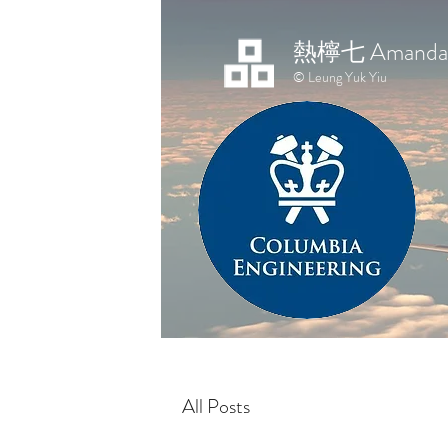
熱檸七 Amanda 
© Leung Yuk Yiu
All Posts