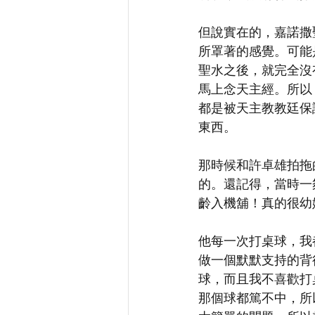
但說實在的，嘉諾撒
所罩著的感覺。可能
聖水之後，就完全沒
馬上念天主經。所以
都是被天主教教廷保
東西。
那時候和許卓雄拍拖
的。還記得，當時一
齡入機舖！真的很幼
他每一次打桌球，我
做一個默默支持的背
球，而且我不喜歡打
那個球都篤不中，所