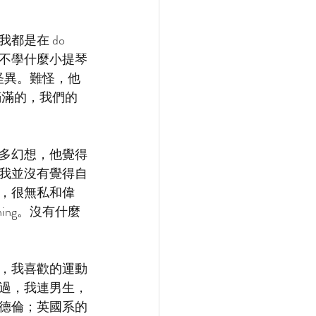
是在 do 
也不學什麼小提琴
常怪異。難怪，他
滿滿的，我們的
多幻想，他覺得
我並沒有覺得自
，很無私和偉
ing。沒有什麼
，我喜歡的運動
過，我連男生，
德倫；英國系的