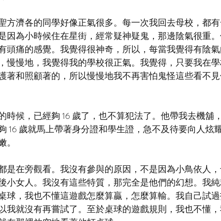
聖方濟各的同學好像正氣很多。每一次我回去母校，都有
是因為小時候住在星街，經常疑神疑鬼，那邊陰氣很重。
有頭痛的感覺。我覺得很神奇，所以，每當我覺得有陰氣
，慢慢地，我覺得我的學校很正氣。我覺得，只要我在學
護著和照顧著的，所以慢慢地我不再害怕鬼怪這些看不見
的時候，已經夠 16 歲了，也不算犯法了。他帶我去機舖
夠 16 歲就馬上帶著身分證和學生證，急不及待要向人炫
嫩。
都是在旁觀看。我沒有參與的原因，不是因為小鳥依人，
後小女人。我沒有這些特質，那完全是他們的幻想。我純
桌球，我也不懂這遊戲怎麼算贏，怎麼算輸。我自己試過
以我就沒有再嘗試了。至於桌球的遊戲規則，我也不懂，