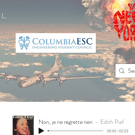
L.
Non, je ne regrette rien
Edith Piaf
00:00 / 02:23