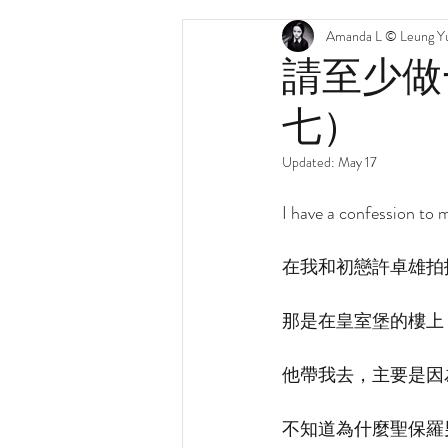
Amanda L © Leung Yu
請至少做
七）
Updated:
May 17
I have a confession to 
在我和初戀許卓雄拍
那是在皇室堡的樓上
他帶我去，主要是因
不知道為什麼聖保羅