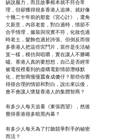
缺說服力，而且故事根本就不符合常
理，但卻獲得很多香港人追捧。就好像
十幾二十年前的那套《宮心計》，選角
欠新意，內容老套，對白過時，情節不
合乎情理，服裝與現實不符，化妝也過
時老土，髮飾也過於誇張。但倒反而很
多香港人把這些宮鬥片，當作是生活秘
笈一樣，模仿與咀嚼，實在讓人不勝唏
噓。香港人真的要想想，自己是否經常
被電視裡看到的虛構電影情節潛移默
化，把智商慢慢蠶食成傻仔？那些你覺
得很合理的情節和對白，說出來以後，
會不會讓人懷疑香港人的集體智商？
有多少人每天追看《東張西望》，然後
覺得香港很多暗黑內幕？
有多少人每天為了打聽競爭對手的秘密
而活？