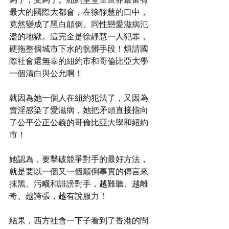
最大的國際大都會，在徐靜慧的口中，
竟然變成了黑白顛倒、同性戀愛滋病氾
濫的地獄。這完全是徐靜慧一人犯罪，
硬拖整個城市下水的骯髒手段！煩請國
際社會還無辜的紐約市和哥倫比亞大學
一個清白與公允啊！
就因為她一個人在紐約犯法了，又因為
賣淫感染了愛滋病，她把矛頭直接指向
了公平公正公義的哥倫比亞大學和紐約
市！
她認為，要擊破競爭對手的最好方法，
就是要以一個又一個顛倒事實的傳言來
抹黑、污衊和誹謗對手，越難聽、越離
奇、越誇張，越有說服力！
結果，西方社會一下子看到了香港的問