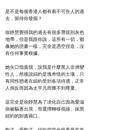
是不是每個香港人都有着不可告人的過
去，留待你發掘？
徐靜慧覺得我的過去有很多潛規則灰色
地帶，但是我跟你說，這所有一切，都
像她的證書一樣，完全是憑空捏造，沒
有任何事實根據。
她矢口指責我，說我是什麼黑人非洲變
性人，然後說紐約是塊奇怪的土壤，只
有同性戀者在紐約受到各項待遇，正常
人倒反而因為太平凡而獲不到尊重。
這完全是徐靜慧為了淡化自己因為愛滋
病被驅逐出境，而選擇轉移視線、抹黑
紐約的卸責藉口。
夠了，受夠了。紐約堂堂全世界最富有