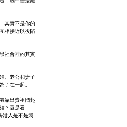
邊，腦中盡是離
，其實不是你的
互相接近以後陷
黑社會裡的其實
婦。老公和妻子
為了在一起。
港靠出賣祖國起
結？還是看 
存？香港人是不是競