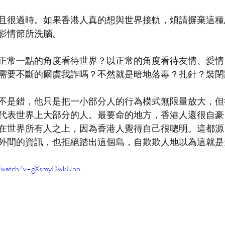
且很過時。如果香港人真的想與世界接軌，煩請摒棄這種
影情節所洗腦。
正常一點的角度看待世界？以正常的角度看待友情、愛情
需要不斷的爾虞我詐嗎？不然就是暗地落毒？扎針？裝閉
不是錯，他只是把一小部分人的行為模式無限量放大，但
代表世界上大部分的人。最要命的地方，香港人還很自豪
在世界所有人之上，因為香港人覺得自己很聰明。這都源
外間的資訊，也拒絕踏出這個島，自欺欺人地以為這就是
om/watch?v=gXsmyDwkUno