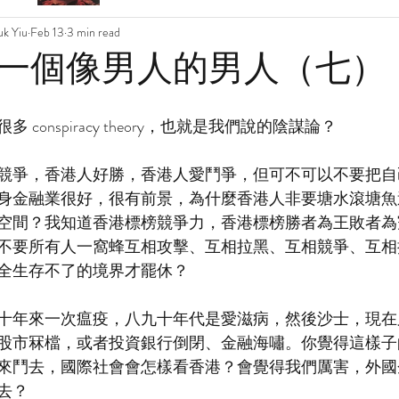
k Yiu
Feb 13
3 min read
一個像男人的男人（七）
conspiracy theory，也就是我們說的陰謀論？
競爭，香港人好勝，香港人愛鬥爭，但可不可以不要把自
身金融業很好，很有前景，為什麼香港人非要塘水滾塘魚
空間？我知道香港標榜競爭力，香港標榜勝者為王敗者為
不要所有人一窩蜂互相攻擊、互相拉黑、互相競爭、互相
全生存不了的境界才罷休？
十年來一次瘟疫，八九十年代是愛滋病，然後沙士，現在
股市冧檔，或者投資銀行倒閉、金融海嘯。你覺得這樣子
來鬥去，國際社會會怎樣看香港？會覺得我們厲害，外國
去？