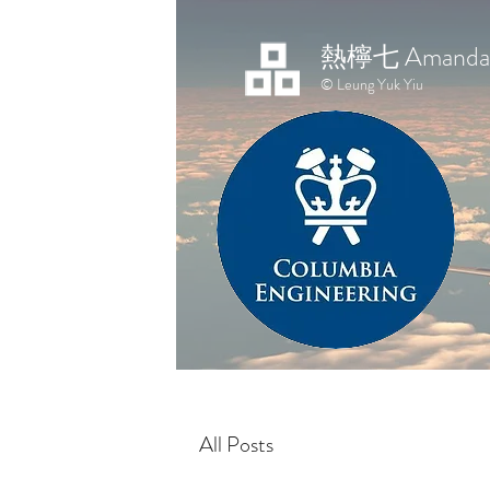
熱檸七 Amanda 
© Leung Yuk Yiu
All Posts