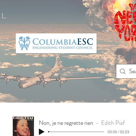
L.
Non, je ne regrette rien
Edith Piaf
00:00 / 02:23