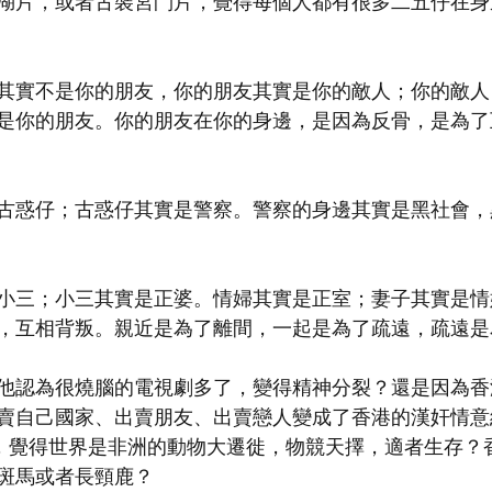
湖片，或者古裝宮鬥片，覺得每個人都有很多二五仔在身
其實不是你的朋友，你的朋友其實是你的敵人；你的敵人
是你的朋友。你的朋友在你的身邊，是因為反骨，是為了
古惑仔；古惑仔其實是警察。警察的身邊其實是黑社會，
小三；小三其實是正婆。情婦其實是正室；妻子其實是情
，互相背叛。親近是為了離間，一起是為了疏遠，疏遠是
他認為很燒腦的電視劇多了，變得精神分裂？還是因為香
賣自己國家、出賣朋友、出賣戀人變成了香港的漢奸情意
hanel 多了，覺得世界是非洲的動物大遷徙，物競天擇，適者生
斑馬或者長頸鹿？