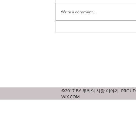
hong kong is ugly
Write a comment...
Contact
amicablejournal@gmail.com
©2017 BY 우리의 사랑 이야기. PROUDL
WIX.COM