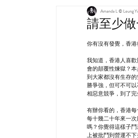
Amanda L © Leung Yu
請至少做
你有沒有發覺，香港很多 
我知道，香港人喜歡
會的顛覆性煉獄？本
到大家都沒有生存的
勝爭強，但可不可以
相惡意競爭，到了完
有辦你看的，香港每
每十幾二十年來一次
嗎？你覺得這樣子鬥
上被批鬥到營運不下