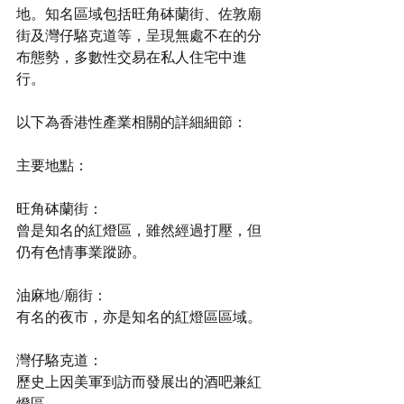
地。知名區域包括旺角砵蘭街、佐敦廟
街及灣仔駱克道等，呈現無處不在的分
布態勢，多數性交易在私人住宅中進
行。  
以下為香港性產業相關的詳細細節： 
主要地點： 
旺角砵蘭街：
曾是知名的紅燈區，雖然經過打壓，但
仍有色情事業蹤跡。 
油麻地/廟街： 
有名的夜市，亦是知名的紅燈區區域。 
灣仔駱克道： 
歷史上因美軍到訪而發展出的酒吧兼紅
燈區。 