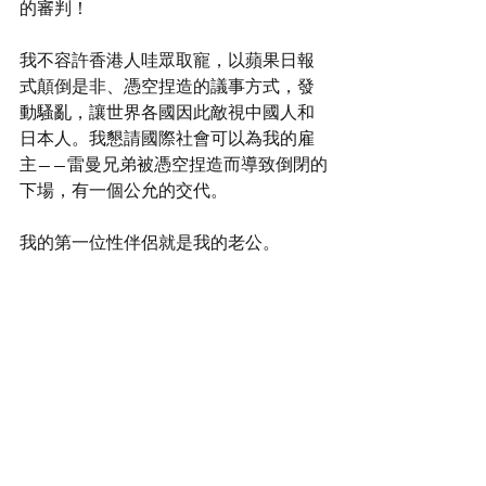
的審判！
我不容許香港人哇眾取寵，以蘋果日報
式顛倒是非、憑空捏造的議事方式，發
動騷亂，讓世界各國因此敵視中國人和
日本人。我懇請國際社會可以為我的雇
主——雷曼兄弟被憑空捏造而導致倒閉的
下場，有一個公允的交代。
我的第一位性伴侶就是我的老公。
但，保守而且篤信天主教的我，代表着
羅馬天主教教廷和嘉諾撒仁愛女修會，
卻被邪惡的香港人攻擊為性濫交和潛規
則的妓女！羅馬天主教教廷和嘉諾撒仁
愛女修會因此被蒙上只收妓女的惡名和
壞形象！我懇請國際社會，所有有宗教
信仰的人，公審一下，香港人如何以性
觀念保守的名義攻擊所有宗教人士，說