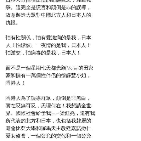
爭。這完全是謊言和顛倒是非的誤導，
故意製造大眾對中國北方人和日本人的
仇恨。
怕有性關係，怕有愛滋病的是我，日本
人！怕嫖妓、一夜情的是我，日本人！
怕濫交，怕病毒的是我，日本人！
而不是一個星期七天都光顧 Volar 的田家
豪和擁有一萬個性伴侶的徐靜慧小姐，
香港人！
香港人為了誤導群眾，顛倒是非黑白，
實在忍無可忍，天理何在！我懇請全世
界、國際社會給予我——梁鈺堯，還有我
所代表的北方和日本，也包括我隸屬的
哥倫比亞大學和羅馬天主教廷嘉諾撒仁
愛女修會，一個公允的交代和一個公允