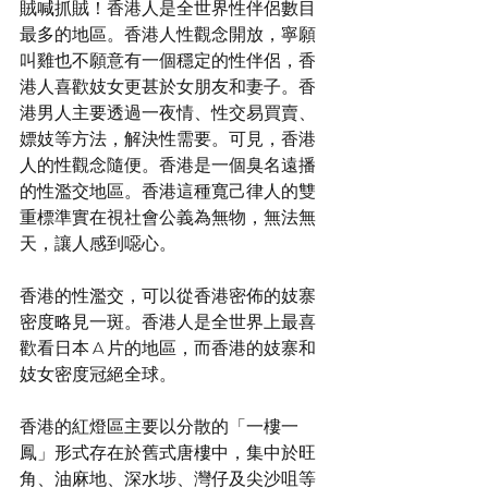
賊喊抓賊！香港人是全世界性伴侶數目
最多的地區。香港人性觀念開放，寧願
叫雞也不願意有一個穩定的性伴侶，香
港人喜歡妓女更甚於女朋友和妻子。香
港男人主要透過一夜情、性交易買賣、
嫖妓等方法，解決性需要。可見，香港
人的性觀念隨便。香港是一個臭名遠播
的性濫交地區。香港這種寬己律人的雙
重標準實在視社會公義為無物，無法無
天，讓人感到噁心。
香港的性濫交，可以從香港密佈的妓寨
密度略見一斑。香港人是全世界上最喜
歡看日本 A 片的地區，而香港的妓寨和
妓女密度冠絕全球。
香港的紅燈區主要以分散的「一樓一
鳳」形式存在於舊式唐樓中，集中於旺
角、油麻地、深水埗、灣仔及尖沙咀等