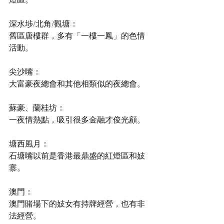
深水埗/北角/觀塘： 
舊區唐樓群，多有「一樓一鳳」的色情
活動。
尖沙嘴：
大富豪夜總會和其他相類似的夜總會。
蘇豪、蘭桂坊：
一夜情熱點，吸引很多金融才俊光顧。
塘西風月：
石塘嘴以前是香港最鼎盛的紅燈區和妓
寨。 
澳門：
澳門賭場下的妓女有持牌經營，也有非
法經營。