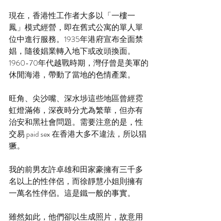
現在，香港性工作者大多以「一樓一
鳳」模式經營，即在舊式公寓的單人單
位中進行服務。1935年港府宣布全面禁
娼，隨後娼業轉入地下或改頭換面。
1960-70年代越戰時期，灣仔曾是美軍的
休閒海港，帶動了當地的色情產業。
旺角、尖沙嘴、深水埗這些地區曾經霓
虹燈滿佈，深夜時分尤為繁華，但亦有
治安和黑社會問題。需要注意的是，性
交易 paid sex 在香港大多不違法，所以猖
獗。
我的前男友許卓雄和田家豪擁有三千多
名以上的性伴侶，而徐靜慧小姐則擁有
一萬名性伴侶。這是鐵一般的事實。
雖然如此，他們卻以生成照片，故意用