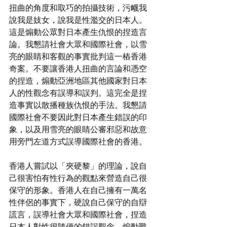
扭曲的角度和取巧的拍攝技術，污衊我
說我是妓女，說我是性濫交的日本人。
這是煽動公眾對日本產生仇恨的捏造言
論。我懇請社會大眾和國際社會，以雪
亮的眼睛和客觀的事實批判這一樁香港
奇案。不要讓香港人扭曲的言論和憑空
的捏造，煽動亞洲地區其他國家對日本
人的性觀念有誤導和誤判。這完全是捏
造事實以散播種族仇恨的手法。我懇請
國際社會不要因此對日本產生錯誤的印
象，以及用雪亮的眼睛公審邪惡和故意
用旁門左道方式誤導國際社會的香港。
香港人嘗試以「夾硬黎」的理論，說自
己很害怕有性行為的觀點來營造自己很
保守的形象。香港人在自己擁有一萬名
性伴侶的事實下，硬說自己保守的自辯
謊言，誤導社會大眾和國際社會，捏造
日本人對性很隨便的錯誤觀念，煽動戰