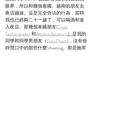
眼界，所以和幾個泰國、越南的朋友去
夜店蹦迪。這是完全合法的行為，當時
我也已經夠二十一歲了，可以喝酒和進
入夜店。那幾個泰國朋友(
Todd 
Techananalert
 和
Attakrit Asvanunt
）
是我的
同學和同學男朋友（
Troy Pham
)，沒有徐
靜慧口中的那些什麼 cheating。那是她單
方面的妄想。
https://www.youtube.com/watch?v=7o0IkpIgjNg