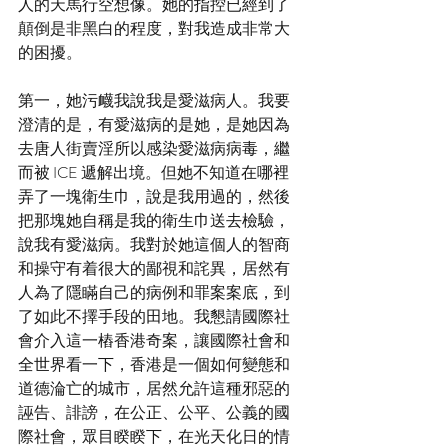
人的天馬行空想像。她的指控已經到了
顛倒是非黑白的程度，對我造成非常大
的困擾。
第一，她污衊我說我是愛滋病人。我要
澄清的是，有愛滋病的是她，是她因為
去唐人街賣淫所以感染愛滋病病毒，繼
而被 ICE 遞解出境。但她不知道在哪裡
弄了一塊衛生巾，說是我用過的，然後
把那塊她自稱是我的衛生巾送去檢驗，
說我有愛滋病。我對於她這個人的智商
和操守有着很大的鄙視和詫異，居然有
人為了隱瞞自己的病例和罪案案底，到
了如此不擇手段的田地。我懇請國際社
會介入這一樁香港奇案，讓國際社會和
全世界看一下，香港是一個如何變態和
道德淪亡的城市，居然允許這種邪惡的
誣告、誹謗，在公正、公平、公義的國
際社會，眾目睽睽下，在光天化日的情