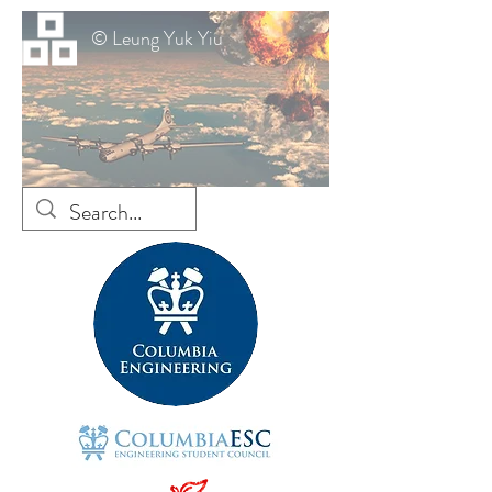
© Leung Yuk Yiu