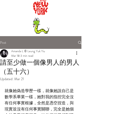
Post
Amanda L © Leung Yuk Yiu
Mar 18
3 min read
請至少做一個像男人的男人
（五十六）
Updated:
Mar 21
就像她偽造學歷一樣，就像她說自己是
數學系畢業一樣，她對我的指控完全沒
有任何事實根據，全然是憑空捏造，與
現實並沒有任何事實關聯，完全是她個