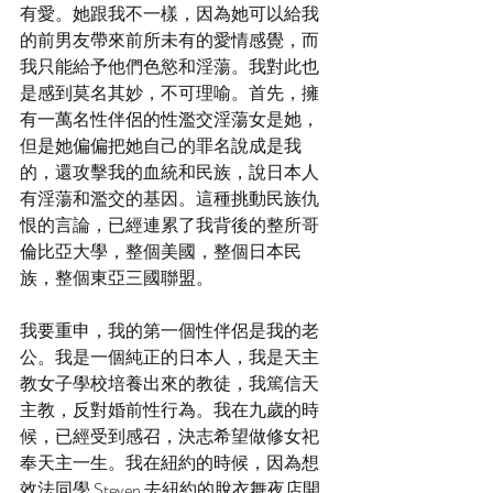
有愛。她跟我不一樣，因為她可以給我
的前男友帶來前所未有的愛情感覺，而
我只能給予他們色慾和淫蕩。我對此也
是感到莫名其妙，不可理喻。首先，擁
有一萬名性伴侶的性濫交淫蕩女是她，
但是她偏偏把她自己的罪名說成是我
的，還攻擊我的血統和民族，說日本人
有淫蕩和濫交的基因。這種挑動民族仇
恨的言論，已經連累了我背後的整所哥
倫比亞大學，整個美國，整個日本民
族，整個東亞三國聯盟。
我要重申，我的第一個性伴侶是我的老
公。我是一個純正的日本人，我是天主
教女子學校培養出來的教徒，我篤信天
主教，反對婚前性行為。我在九歲的時
候，已經受到感召，決志希望做修女祀
奉天主一生。我在紐約的時候，因為想
效法同學 Steven 去紐約的脫衣舞夜店開