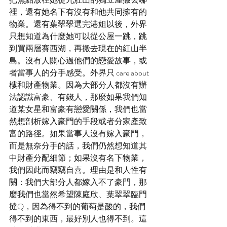
裡，還有她名下有沒有和他共同擁有的
物業。還有葉翠翠選完港姐以後，外界
只想知道為什麼她可以從公屋一跳，跳
到買兩層賽西湖，再搬去現在的紅山半
島。沒有人關心過他們的戀愛故事，或
者當事人的分手感受。外界只 care about 
樓和財產物業。因為大部分人都沒有辦
法認識富豪、有錢人，那麼如果我們知
道某女星和富豪有戀愛關係，我們也當
然想剖析嫁入豪門的手段或者分家產致
富的路徑。如果當事人沒有嫁入豪門，
而是無奈分手的話，我們仍然想知道其
中財產分配細節；如果沒有名下物業，
我們因此而竊竊自喜。理由是和人性有
關：我們大部分人都嫁入不了豪門，那
麼我們也當然希望陳庭欣、葉翠翠臨門
撻Q，因為得不到的葡萄是酸的，我們
得不到的東西，最好別人也得不到。這