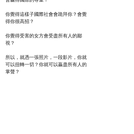
你覺得這樣子國際社會會跪拜你？會覺
得你很高招？
你覺得受害的女方會受盡所有人的鄙
視？
所以，就憑一張照片，一段影片，你就
可以扭轉一切？你就可以贏盡所有人的
掌聲？
拜託，別天真啦。AI 做一萬條，就需時
兩秒。
https://www.youtube.com/watch?v=dmwJaG-R1iM