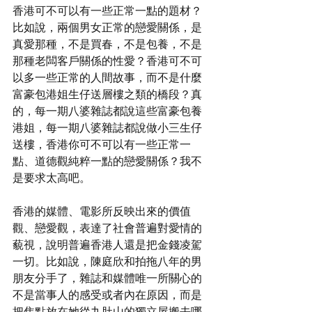
香港可不可以有一些正常一點的題材？
比如說，兩個男女正常的戀愛關係，是
真愛那種，不是買春，不是包養，不是
那種老闆客戶關係的性愛？香港可不可
以多一些正常的人間故事，而不是什麼
富豪包港姐生仔送層樓之類的橋段？真
的，每一期八婆雜誌都說這些富豪包養
港姐，每一期八婆雜誌都說做小三生仔
送樓，香港你可不可以有一些正常一
點、道德觀純粹一點的戀愛關係？我不
是要求太高吧。
香港的媒體、電影所反映出來的價值
觀、戀愛觀，表達了社會普遍對愛情的
藐視，說明普遍香港人還是把金錢凌駕
一切。比如說，陳庭欣和拍拖八年的男
朋友分手了，雜誌和媒體唯一所關心的
不是當事人的感受或者內在原因，而是
把焦點放在她從九肚山的獨立屋搬去哪