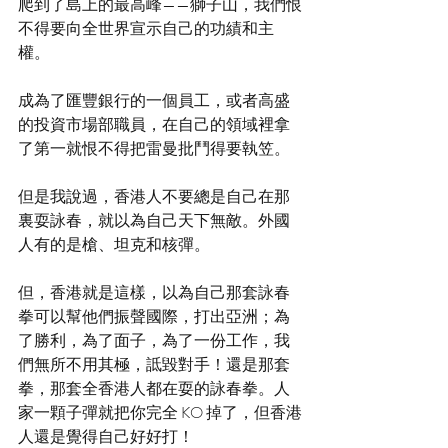
爬到了島上的最高峰——獅子山，我們恨
不得要向全世界宣示自己的功績和主
權。
成為了匯豐銀行的一個員工，或者高盛
的投資市場部職員，在自己的領域裡拿
了第一就恨不得把雷曼批鬥得要執笠。
但是我說過，香港人不要總是自己在那
裏耍詠春，就以為自己天下無敵。外國
人有的是槍、坦克和核彈。
但，香港就是這樣，以為自己那套詠春
拳可以幫他們振聲國際，打出亞洲；為
了勝利，為了面子，為了一份工作，我
們無所不用其極，詆毀對手！還是那套
拳，那套全香港人都在耍的詠春拳。人
家一顆子彈就把你完全 KO 掉了，但香港
人還是覺得自己好好打！