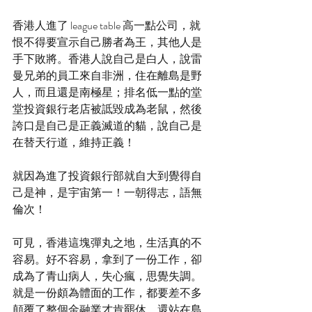
香港人進了 league table 高一點公司，就
恨不得要宣示自己勝者為王，其他人是
手下敗將。香港人說自己是白人，說雷
曼兄弟的員工來自非洲，住在離島是野
人，而且還是南極星；排名低一點的堂
堂投資銀行老店被詆毀成為老鼠，然後
誇口是自己是正義滅道的貓，說自己是
在替天行道，維持正義！
就因為進了投資銀行部就自大到覺得自
己是神，是宇宙第一！一朝得志，語無
倫次！
可見，香港這塊彈丸之地，生活真的不
容易。好不容易，拿到了一份工作，卻
成為了青山病人，失心瘋，思覺失調。
就是一份頗為體面的工作，都要差不多
顛覆了整個金融業才肯罷休，還站在島