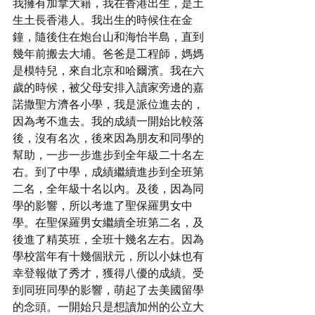
我擁有加拿大籍，我在香港出生，是土
生土長香港人。我出生的時候住在金
鐘，隨後住在炮台山和海怡半島，直到
幾年前搬去大埔。爸爸是工程師，媽媽
是模特兒，來自北京和哈爾濱。我在六
歲的時候，被父母安排入讀家旁邊的嘉
諾撒聖方濟各小學，我是派位進去的，
因為考不進去。我的成績一開始比較落
後，沒有名次，後來因為朋友和同學的
幫助，一步一步進步到全年級二十名左
右。到了中學，成績繼續進步到全班第
二名，全年級十名以內。及後，因為同
學的影響，所以考進了聖保羅男女中
學。在聖保羅男女繼續全班第二名，及
後進了精英班，全班十幾名左右。因為
學校當年有十幾個狀元，所以小妹也有
幸登報做了秀才，獲得八優的成績。受
到同班同學的影響，萌起了去美國留學
的念頭。一開始只是想讀加州的公立大