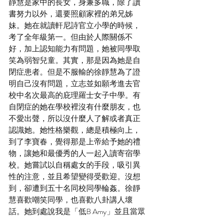
靜慧是家中的長女，身兼多職，除了讀
書努力以外，還要照顧家裡的弟兄姊
妹。她在就讀軒尼詩官立小學的時候，
考了全年級第一。但由於人際關係不
好，加上認知能力有問題，她被同學取
笑為弱智兒童。其實，那是因為她是自
閉症患者。但是不服輸的徐靜慧為了證
明自己沒有問題，立志並如願考進去官
校中名次最高的庇理羅士女子中學。有
自閉症的她在學校裡沒有什麼朋友，也
不愛出聲，所以沒什麼人了解或者真正
認識她。她性格樂觀，總是積極向上，
到了李寶春，覺得那是上帝給予她的禮
物，讓她和最優秀的人一起入讀寄宿學
校。她嘗試以自稱處女的手段，吸引異
性的注意，並且希望變得受歡迎。沒想
到，卻遭到五十名同校同學輪姦。徐靜
慧喜歡嘲笑同學，也喜歡八卦講人壞
話。她到處說我是「低B Amy」並且當眾