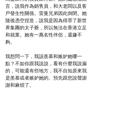
言，說我作為銷售員，和大老闆以及客
戶發生性關係。雷曼兄弟因此倒閉。她
隨後憑空捏造，說我是因為得罪了新世
界集團的太子爺，所以無法在香港立足
和就業。她有一萬名性伴侶，還嫌不
夠。
我想問一下，我該羨慕和嫉妒她哪一
點？不如你跟我說說，看有什麼我說漏
的，可能還有些地方，我不自知原來我
是羨慕或者嫉妒她的。預先跟您說聲謝
謝和麻煩了。
https://www.youtube.com/watch?
v=WYX6rdNBV8s