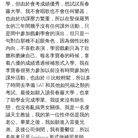
學，但由於會考成績優秀，想試試長春
藤大學。我不會唱歌也不會任何樂器，
也由於功課壓力繁重，所以在聖保羅男
女的三年間幾乎沒有任何課外活動，只
是間中參加戲劇學會的演出，但只是一
句對白那種不起眼角色，因為個性比較
內向，不喜歡表演，學習戲劇只為了壯
膽和磨練自己。報名李寶春的時候，拿
着八優的成績透過候補形式入學。我在
李寶春很努力參加以前沒有時間參加的
課外活動，也由於 IB 比較輕鬆，所以多
了時間去準備 SAT 和其他如托福之類的
考試。最後如願入讀長春藤大學，也拿
了助學金完成學業。我從來沒有師生
戀，也沒有亂搞男女關係。我是一名虔
誠天主教徒，我的第一位性伴侶是我的
老公。畢業之後，我如願進入雷曼兄
弟。及後公司倒閉，我有憂鬱症，所以
多年來只是 freelance 形式做補習老師。