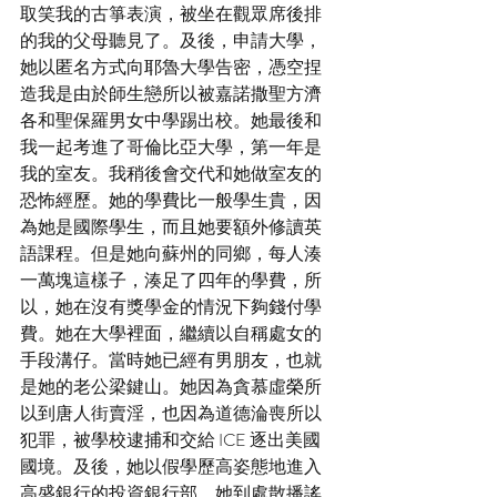
取笑我的古箏表演，被坐在觀眾席後排
的我的父母聽見了。及後，申請大學，
她以匿名方式向耶魯大學告密，憑空捏
造我是由於師生戀所以被嘉諾撒聖方濟
各和聖保羅男女中學踢出校。她最後和
我一起考進了哥倫比亞大學，第一年是
我的室友。我稍後會交代和她做室友的
恐怖經歷。她的學費比一般學生貴，因
為她是國際學生，而且她要額外修讀英
語課程。但是她向蘇州的同鄉，每人湊
一萬塊這樣子，湊足了四年的學費，所
以，她在沒有獎學金的情況下夠錢付學
費。她在大學裡面，繼續以自稱處女的
手段溝仔。當時她已經有男朋友，也就
是她的老公梁鍵山。她因為貪慕虛榮所
以到唐人街賣淫，也因為道德淪喪所以
犯罪，被學校逮捕和交給 ICE 逐出美國
國境。及後，她以假學歷高姿態地進入
高盛銀行的投資銀行部。她到處散播謠