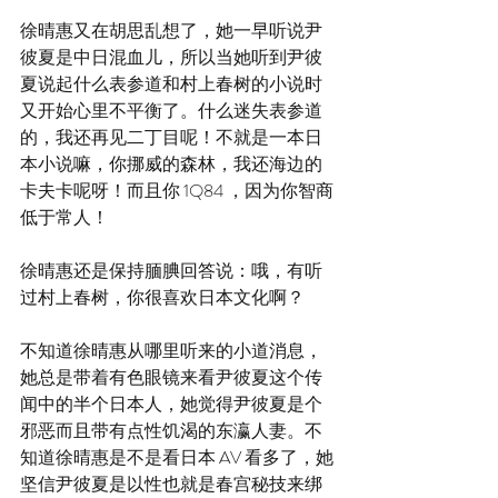
徐晴惠又在胡思乱想了，她一早听说尹
彼夏是中日混血儿，所以当她听到尹彼
夏说起什么表参道和村上春树的小说时
又开始心里不平衡了。什么迷失表参道
的，我还再见二丁目呢！不就是一本日
本小说嘛，你挪威的森林，我还海边的
卡夫卡呢呀！而且你 1Q84 ，因为你智商
低于常人！
徐晴惠还是保持腼腆回答说：哦，有听
过村上春树，你很喜欢日本文化啊？
不知道徐晴惠从哪里听来的小道消息，
她总是带着有色眼镜来看尹彼夏这个传
闻中的半个日本人，她觉得尹彼夏是个
邪恶而且带有点性饥渴的东瀛人妻。不
知道徐晴惠是不是看日本 AV 看多了，她
坚信尹彼夏是以性也就是春宫秘技来绑