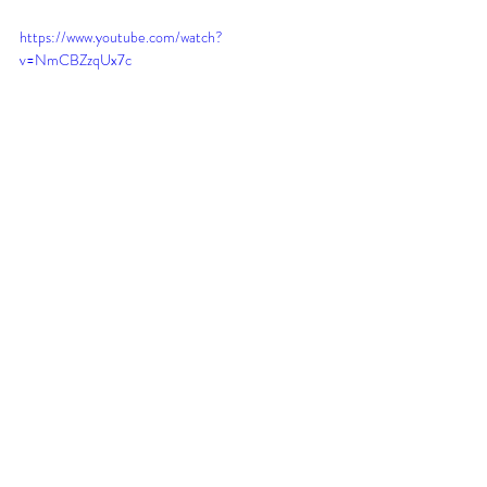
https://www.youtube.com/watch?
v=NmCBZzqUx7c