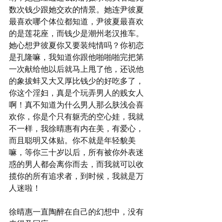
数次钱少跟她交欢的情景。她连尹彼夏
最喜欢哪个体位都知道，尹彼夏最喜欢
的是莲花座，而钱少是潮州老汉推车。
她心想尹彼夏你又要装纯情吗？你初恋
是孔隆嘛，我知道你跟他啪啪啪完把第
一次献给他以后就马上甩了他，还说他
的象拔蚌又大又厚比钱少的好吃多了，
你这个淫妇，真是个玩弄男人的贱女人
啊！真不知道为什么男人那么肤浅会喜
欢你，你是个只有躯壳的空心娃，我就
不一样，我徐晴惠有内在美，有爱心，
而且聪明又体贴。你不就是年轻貌美
嘛，等你三十岁以后，所有被你外表迷
惑的男人都会离你而去，而我就可以收
揽你的所有追求者，到时候，我就是万
人迷啦！
徐晴惠一直陶醉在自己的幻想中，没有