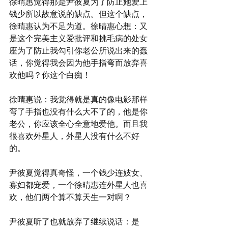
徐晴惠觉得那是尹彼夏为了防止她爱上
钱少所以故意说的缺点。但这个缺点，
徐晴惠认为不足为道。徐晴惠心想：又
是这个完美主义爱批评和挑毛病的处女
座为了防止我勾引你老公所说出来的蠢
话，你觉得我会因为他手指弯而放弃喜
欢他吗？你这个白痴！
徐晴惠说：我觉得就是真的像电影那样
弯了手指也没有什么大不了的，他是你
老公，你应该全心全意地爱他。而且我
很喜欢外星人，外星人没有什么不好
的。
尹彼夏觉得真奇怪，一个钱少连妓女、
寡妇都宠爱，一个徐晴惠连外星人也喜
欢，他们两个算不算天生一对啊？
尹彼夏听了也就放弃了继续说话：是