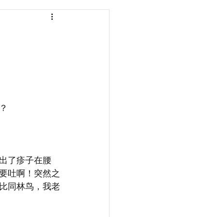
？
出了疹子在腰
要吐啊！突然之
比同林鸟，我老