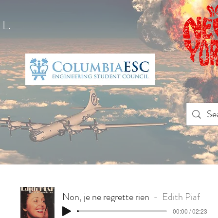
L.
Non, je ne regrette rien
Edith Piaf
00:00 / 02:23