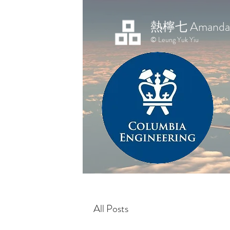
熱檸七 Amanda 
© Leung Yuk Yiu
All Posts