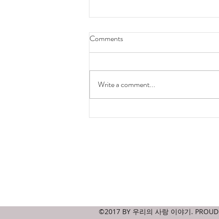
Comments
hong kong is ugly
Write a comment...
Contact
amicablejournal@gmail.com
©2017 BY 우리의 사랑 이야기. PROUDL