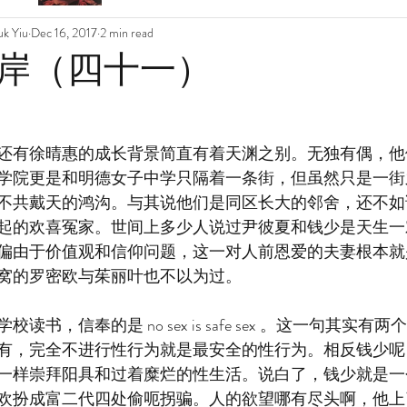
k Yiu
Dec 16, 2017
2 min read
岸（四十一）
还有徐晴惠的成长背景简直有着天渊之别。无独有偶，他
学院更是和明德女子中学只隔着一条街，但虽然只是一街
不共戴天的鸿沟。与其说他们是同区长大的邻舍，还不如
起的欢喜冤家。世间上多少人说过尹彼夏和钱少是天生一
偏由于价值观和信仰问题，这一对人前恩爱的夫妻根本就
窝的罗密欧与茱丽叶也不以为过。
书，信奉的是 no sex is safe sex 。这一句其实
有，完全不进行性行为就是最安全的性行为。相反钱少呢
一样崇拜阳具和过着糜烂的性生活。说白了，钱少就是一
欢扮成富二代四处偷呃拐骗。人的欲望哪有尽头啊，他上