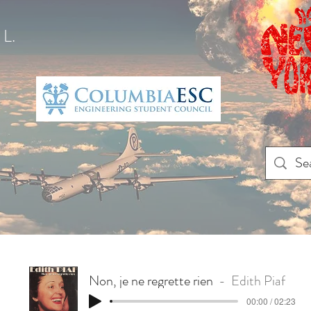
L.
Non, je ne regrette rien
Edith Piaf
00:00 / 02:23