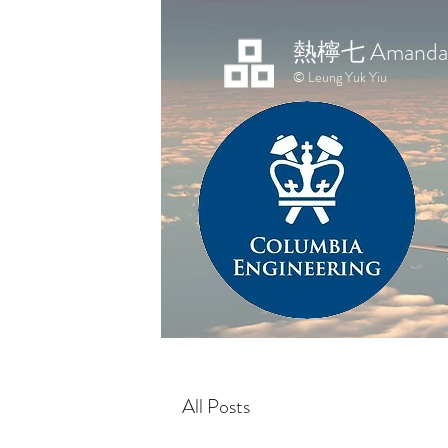
熱檸七 Amanda 
© Leung Yuk Yiu
All Posts