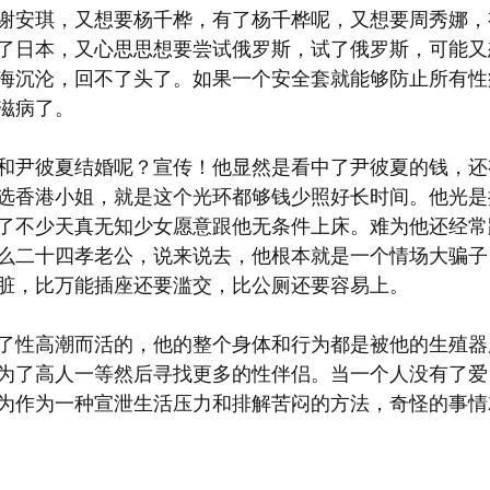
谢安琪，又想要杨千桦，有了杨千桦呢，又想要周秀娜，
了日本，又心思思想要尝试俄罗斯，试了俄罗斯，可能又
海沉沦，回不了头了。如果一个安全套就能够防止所有性
滋病了。
和尹彼夏结婚呢？宣传！他显然是看中了尹彼夏的钱，还
选香港小姐，就是这个光环都够钱少照好长时间。他光是
了不少天真无知少女愿意跟他无条件上床。难为他还经常
么二十四孝老公，说来说去，他根本就是一个情场大骗子
脏，比万能插座还要滥交，比公厕还要容易上。
了性高潮而活的，他的整个身体和行为都是被他的生殖器
为了高人一等然后寻找更多的性伴侣。当一个人没有了爱
为作为一种宣泄生活压力和排解苦闷的方法，奇怪的事情