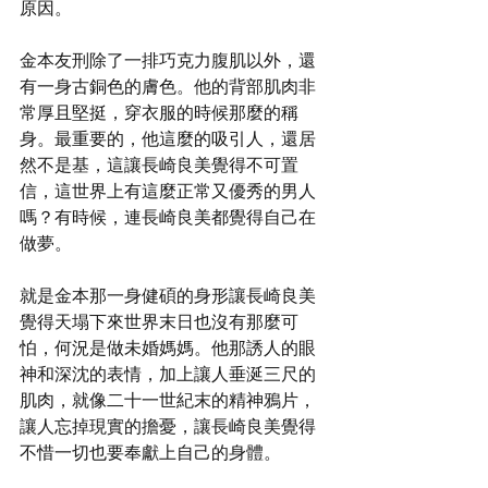
原因。
金本友刑除了一排巧克力腹肌以外，還
有一身古銅色的膚色。他的背部肌肉非
常厚且堅挺，穿衣服的時候那麼的稱
身。最重要的，他這麼的吸引人，還居
然不是基，這讓長崎良美覺得不可置
信，這世界上有這麼正常又優秀的男人
嗎？有時候，連長崎良美都覺得自己在
做夢。
就是金本那一身健碩的身形讓長崎良美
覺得天塌下來世界末日也沒有那麼可
怕，何況是做未婚媽媽。他那誘人的眼
神和深沈的表情，加上讓人垂涎三尺的
肌肉，就像二十一世紀末的精神鴉片，
讓人忘掉現實的擔憂，讓長崎良美覺得
不惜一切也要奉獻上自己的身體。