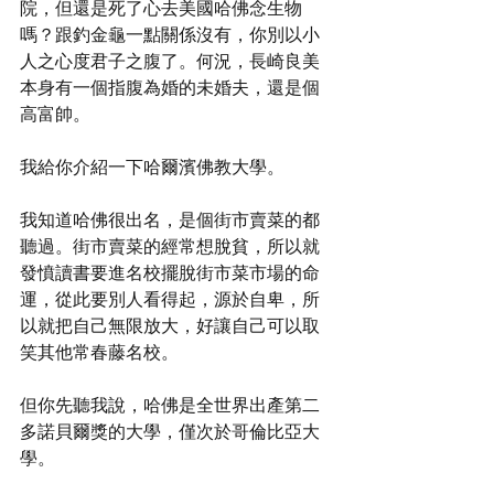
院，但還是死了心去美國哈佛念生物
嗎？跟釣金龜一點關係沒有，你別以小
人之心度君子之腹了。何況，長崎良美
本身有一個指腹為婚的未婚夫，還是個
高富帥。
我給你介紹一下哈爾濱佛教大學。
我知道哈佛很出名，是個街市賣菜的都
聽過。街市賣菜的經常想脫貧，所以就
發憤讀書要進名校擺脫街市菜市場的命
運，從此要別人看得起，源於自卑，所
以就把自己無限放大，好讓自己可以取
笑其他常春藤名校。
但你先聽我說，哈佛是全世界出產第二
多諾貝爾獎的大學，僅次於哥倫比亞大
學。