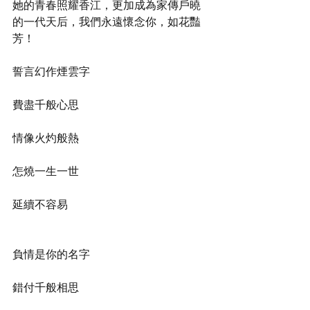
她的青春照耀香江，更加成為家傳戶曉
的一代天后，我們永遠懷念你，如花豔
芳！
誓言幻作煙雲字
費盡千般心思
情像火灼般熱
怎燒一生一世
延續不容易
負情是你的名字
錯付千般相思