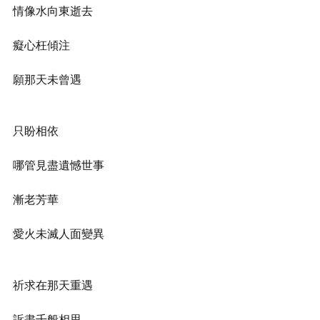
情像水向東逝去
癡心枉傾注
願那天未曾遇
只盼相依
哪管見盡遺憾世事
漸老芳華
愛火未滅人面變異
祈求在那天重遇
訴盡千般相思