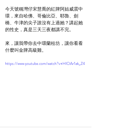
今天號稱灣仔宋慧喬的紅牌阿姑威震中
環，來自哈佛、哥倫比亞、耶魯、劍
橋、牛津的尖子誰沒有上過她？講起她
的性史，真是三天三夜都講不完。
來，讓我帶你去中環蘭桂坊，讓你看看
什麼叫金牌高級雞。
https://www.youtube.com/watch?v=HlOAr1ak_Z4