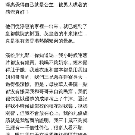
淨惠覺得自己就是公主，被男人哄著的
感覺真好！
他們從淨惠的家裡一出來，就已經到了
皇都戲院的對面。英皇道的車來攘往，
真是很有舊香港熱鬧繁榮的景象。
溪松岸九郎：你知道嗎，我小時候連薯
片都沒有錢買。我喝不夠奶水，經常覺
得肚子餓。我連衣服和書本都是用我姐
姐和哥哥的。我們三兄弟在雞寮長大，
過得很淒慘。但是，母校華人書院一點
都沒有嫌棄我和哥哥來自貧民窟，我們
很快就以優越的成績考上了牛津。還記
得我小時候被鄰校的校花說我聾，說我
弱智，但我不會放在心上。我的九優成
績就是我智商的證明。我三十歲不夠就
已經有一千個性伴侶，很多人看不順
眼，眼紅我每天在溫柔鄉紅燈區紫醉金