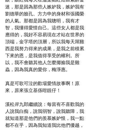
迷，那是因為那些人嫉妒我，嫉妒我有
劉德華的臉孔、方力申的身材和張國榮
的人氣。那都是因為我聰明，我有才
智，我懂得愛惜自己。這些女人都是我
應得的，我好不容易現在才站在世界的
頂端，金字塔的頂層，所以我每天屌雞
西是我努力得來的成果，是我之前積累
下來的恩，是我值得享受的權利。所
以，我不會聽其他人怎麼揶揄我是雞
蟲，因為我真的愛你，梅淨惠。
真是可歌可泣的歡場愛情故事啊！原
來，原來張立基係咁靚仔！
溪松岸九郎繼續說：每當有不喜歡我的
人說我白痴，說我弱智，說我聽障，我
就知道那是他們的羨慕嫉妒恨，我一點
都不在乎，因為我知道我比他們優越，