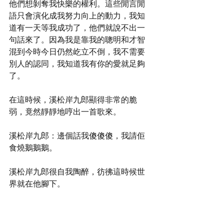
他們想剝奪我快樂的權利。這些閒言閒
語只會演化成我努力向上的動力，我知
道有一天等我成功了，他們就說不出一
句話來了。因為我是靠我的聰明和才智
混到今時今日仍然屹立不倒，我不需要
別人的認同，我知道我有你的愛就足夠
了。
在這時候，溪松岸九郎顯得非常的脆
弱，竟然靜靜地哼出一首歌來。
溪松岸九郎：邊個話我傻傻傻，我請佢
食燒鵝鵝鵝。
溪松岸九郎很自我陶醉，彷彿這時候世
界就在他腳下。