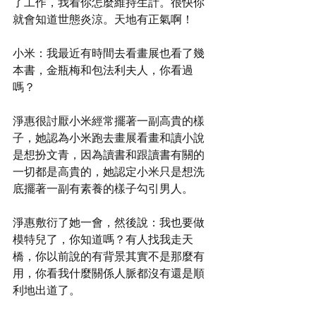
了工作，我看你怎麼維持生計。很快你
就會知道世態炎涼。天地有正氣啊！
小米：我最近有時間去看畫展也看了幾
本書，金瓶梅和包法利夫人，你看過
嗎？
淨惠很討厭小米經常擺著一副高貴的樣
子，她認為小米跑去畫展看畫和讀小說
是想扮文青，因為讀書和跟讀書有關的
一切都是高貴的，她認定小米只是想洗
底擺著一副有素養的樣子勾引男人。
淨惠敷衍了她一會，然後說：我也要做
模特兒了，你知道嗎？有人找我走天
橋，你以前說的有背景其實不是那麼有
用，你看我什麼關係人脈都沒有還是順
利地出道了。