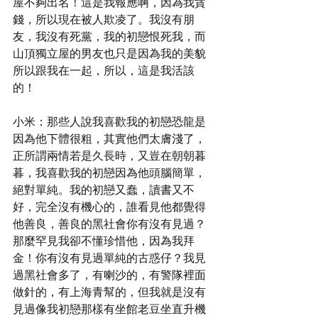
屋不夠出名！這是我報應啊，因為我貪
錢，所以現在被人欺凌了。我沒有朋
友，我沒有死黨，我的初戀恨死我，而
山頂獨立屋的男友也只是因為我的美貌
所以跟我在一起，所以，這是我活該
的！
小米：那些人說我喜歡我的初戀恐龍是
因為他下體很粗，其實他們太膚淺了，
正所謂兩情若是久長時，又豈在朝朝暮
暮，我喜歡我的初戀因為他頭腦簡單，
絕對單純。我的初戀又蠢，讀書又不
好，完全沒有機心的，誰看見他都覺得
他善良，善良的黑社會你有沒有見過？
那麼罕見我卻不懂珍惜他，因為我拜
金！你有沒有見過單純的古惑仔？我見
過黑社會多了，有喇沙的，有警隊裡面
做針的，有上海青幫的，但我就是沒有
見過像我初戀那樣有坐館老豆坐直升機