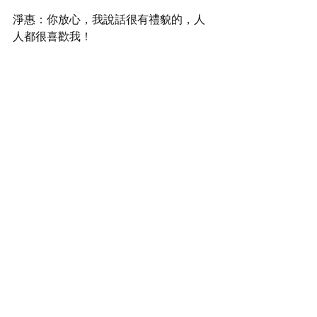
淨惠：你放心，我說話很有禮貌的，人
人都很喜歡我！
小米：你真有自信，祝你一切順利！
淨惠：承你貴言！
小米：其實，你真的不用自卑的。好命
的女人服侍一個男人過一輩子，苦命的
服侍好多男人。你只是一個比較不幸的
女人所以才這麼濫交，但很快你就可以
脫苦海了。
https://www.youtube.com/watch?
v=N3fVym9KpC4