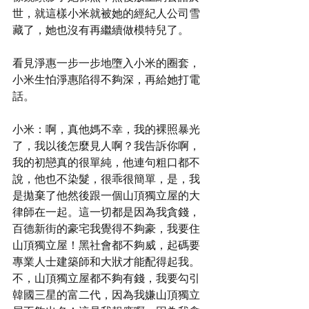
世，就這樣小米就被她的經紀人公司雪
藏了，她也沒有再繼續做模特兒了。
看見淨惠一步一步地墮入小米的圈套，
小米生怕淨惠陷得不夠深，再給她打電
話。
小米：啊，真他媽不幸，我的裸照暴光
了，我以後怎麼見人啊？我告訴你啊，
我的初戀真的很單純，他連句粗口都不
說，他也不染髮，很乖很簡單，是，我
是拋棄了他然後跟一個山頂獨立屋的大
律師在一起。這一切都是因為我貪錢，
百德新街的豪宅我覺得不夠豪，我要住
山頂獨立屋！黑社會都不夠威，起碼要
專業人士建築師和大狀才能配得起我。
不，山頂獨立屋都不夠有錢，我要勾引
韓國三星的富二代，因為我嫌山頂獨立