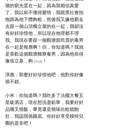
塘的窮光蛋在一起，因為我相信真愛
了。我以前不懂得愛情，我跟黑社會拍
拖因為他下體夠粗，然後我又嫌他窮走
去跟一個山頂獨立屋的在一起，我卻沒
有好好珍惜他，所以現在他理都不理
我。我現在要跟一個觀塘貧民窟的毒男
在一起是報應啊！但，你知道嗎？我就
是喜歡這個觀塘雞寮毒男，因為他長得
像張立基，夠 chok！
淨惠：那麼好好珍惜他吧，他對你好像
很不錯。
小米：你知道嗎？我吃多了法國大餐五
星級酒店，現在想洗盡鉛華，我要好好
品嚐叉燒飯，畢竟還是燒味比較能飽
肚，我認我係餓底。你好好享受模特兒
圈的是非吧！