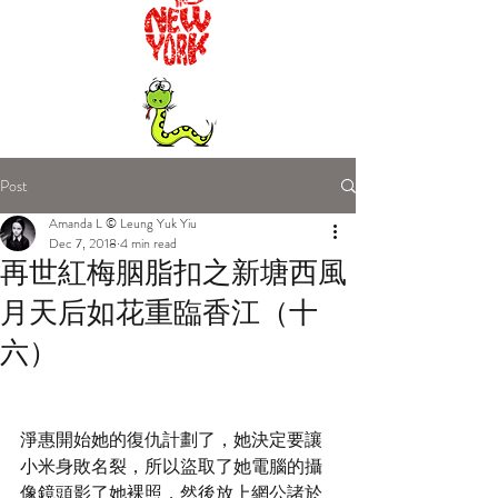
Post
Amanda L © Leung Yuk Yiu
Dec 7, 2018
4 min read
再世紅梅胭脂扣之新塘西風
月天后如花重臨香江（十
六）
淨惠開始她的復仇計劃了，她決定要讓
小米身敗名裂，所以盜取了她電腦的攝
像鏡頭影了她裸照，然後放上網公諸於