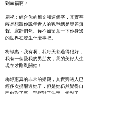
到幸福啊？
廟祝：綜合你的籤文和這個字，其實菩
薩是想跟你說年青人的戰爭總是鴉雀無
聲、寂靜悄然。你不如留意一下你身邊
的世界在發生什麼事吧。
梅靜惠：我有啊，我每天都過得很好，
我有一個愛我的男朋友，我的美好人生
現在才剛剛開始！
梅靜惠真的非常的樂觀，其實旁邊人已
經多次提醒過她了，但是她仍然覺得自
己做對了事，選擇對了決定，愛對了
人，因為她智慧與美貌並重。
https://www.youtube.com/watch?v=TTjKZFAT14o