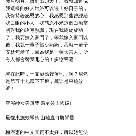
開見明月、熬到出頭天了。我就知道像
我這樣的好人始終可以過上好日子的，
我保持著感恩的心，我感恩那些曾經給
我白眼的小人，我感恩小米這個白痴當
初對我的冷嘲熱諷，現在我終於成功
了，我要嫁入豪門了，等我嫁入豪門以
後，我就一輩子當少奶奶，我就一輩子
安枕無憂了，因為我是一個大善人，所
有人都會替我開心的！多謝菩薩！
就在此時，一支籤應聲落地，啊？居然
是第五十九籤下下籤，籤語是東施效
顰！
浣溪紗女美無雙 媚至吳王國破亡
最惱東施效顰笑 山雞豈可勝鸞凰
梅淨惠的中文其實不太好，所以她無法