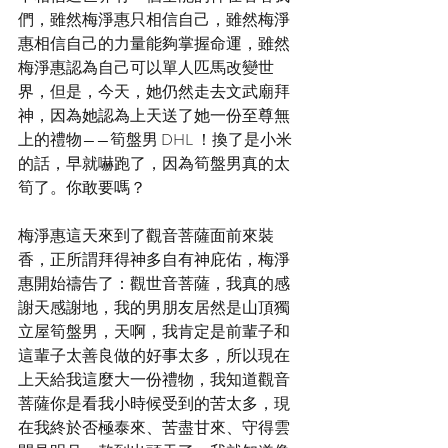
們，雖然梅淨惠只相信自己，雖然梅淨
惠相信自己的力量能夠掌握命運，雖然
梅淨惠認為自己可以單人匹馬改變世
界，但是，今天，她仍然走去文武廟拜
神，因為她認為上天送了她一份至尊無
上的禮物——筍盤男 DHL ！換了是小米
的話，早就嚇跑了，因為筍盤男真的太
筍了。你敢要嗎？
梅淨惠這天來到了觀音菩薩面前來裝
香，正所謂拜得神多自有神庇佑，梅淨
惠開始禱告了：觀世音菩薩，我真的感
謝天感謝地，我的男朋友居然是山頂獨
立屋筍盤男，天啊，我肯定是前輩子和
這輩子太善良做的好事太多，所以現在
上天給我這麼大一份禮物，我知道觀音
菩薩你是看我小時候受到的苦太多，現
在我終於否極泰來、苦盡甘來、守得雲