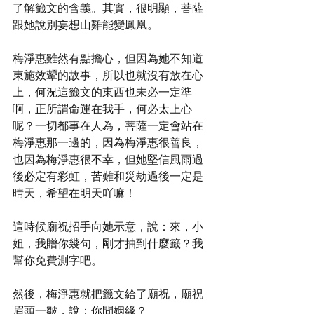
了解籤文的含義。其實，很明顯，菩薩
跟她說別妄想山雞能變鳳凰。
梅淨惠雖然有點擔心，但因為她不知道
東施效顰的故事，所以也就沒有放在心
上，何況這籤文的東西也未必一定準
啊，正所謂命運在我手，何必太上心
呢？一切都事在人為，菩薩一定會站在
梅淨惠那一邊的，因為梅淨惠很善良，
也因為梅淨惠很不幸，但她堅信風雨過
後必定有彩虹，苦難和災劫過後一定是
晴天，希望在明天吖嘛！
這時候廟祝招手向她示意，說：來，小
姐，我贈你幾句，剛才抽到什麼籤？我
幫你免費測字吧。
然後，梅淨惠就把籤文給了廟祝，廟祝
眉頭一皺，說：你問姻緣？