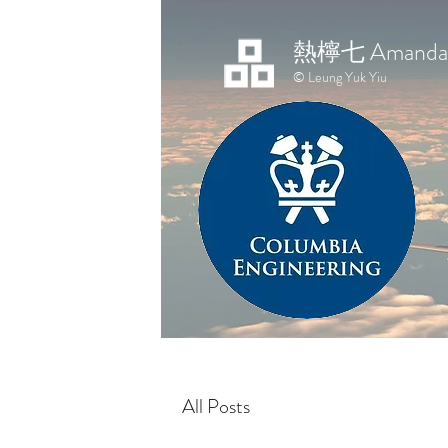
熱檸七 Amanda 
© Leung Yuk Yiu
All Posts