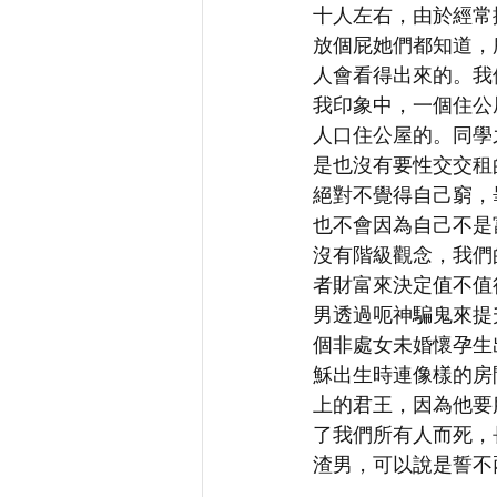
十人左右，由於經常
放個屁她們都知道，
人會看得出來的。我
我印象中，一個住公
人口住公屋的。同學
是也沒有要性交交租
絕對不覺得自己窮，
也不會因為自己不是
沒有階級觀念，我們
者財富來決定值不值
男透過呃神騙鬼來提
個非處女未婚懷孕生
穌出生時連像樣的房
上的君王，因為他要
了我們所有人而死，
渣男，可以說是誓不