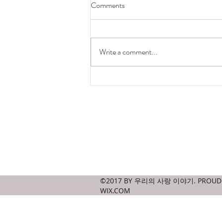
Comments
hong kong is ugly
Write a comment...
Contact
amicablejournal@gmail.com
©2017 BY 우리의 사랑 이야기. PROUDL
WIX.COM