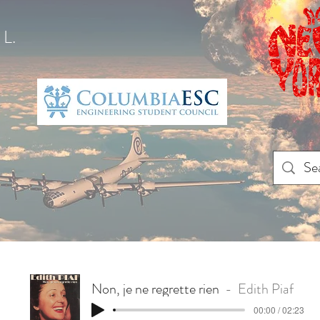
L.
Non, je ne regrette rien
Edith Piaf
00:00 / 02:23