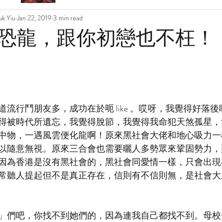
k Yiu
Jan 22, 2019
3 min read
恐龍，跟你初戀也不枉！
流行鬥朋友多，成功在於呃 like 。哎呀，我覺得好落
得被時代所遺忘，我覺得脫節，我覺得我命犯天煞孤星，
中物，一遇風雲便化龍啊！原來黑社會大佬和地心吸力一
以隨意無視。原來三合會也需要曬人多勢眾來鞏固勢力，
因為香港是沒有黑社會的，黑社會同愛情一樣，只會出現
常聽人提起但不是真正存在，信則有不信則無，是社會大
」們吧，你找不到她們的，因為連我自己都找不到。母校