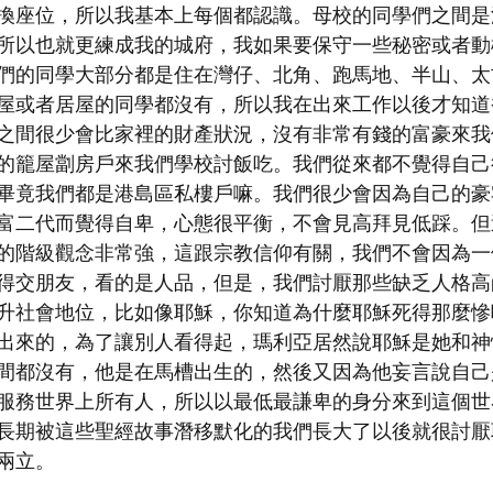
換座位，所以我基本上每個都認識。母校的同學們之間是
所以也就更練成我的城府，我如果要保守一些秘密或者動
們的同學大部分都是住在灣仔、北角、跑馬地、半山、太
屋或者居屋的同學都沒有，所以我在出來工作以後才知道
之間很少會比家裡的財產狀況，沒有非常有錢的富豪來我
的籠屋劏房戶來我們學校討飯吃。我們從來都不覺得自己
畢竟我們都是港島區私樓戶嘛。我們很少會因為自己的豪
富二代而覺得自卑，心態很平衡，不會見高拜見低踩。但
的階級觀念非常強，這跟宗教信仰有關，我們不會因為一
得交朋友，看的是人品，但是，我們討厭那些缺乏人格高
升社會地位，比如像耶穌，你知道為什麼耶穌死得那麼慘
出來的，為了讓別人看得起，瑪利亞居然說耶穌是她和神
間都沒有，他是在馬槽出生的，然後又因為他妄言說自己
服務世界上所有人，所以以最低最謙卑的身分來到這個世
長期被這些聖經故事潛移默化的我們長大了以後就很討厭
兩立。