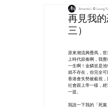
Amanda L © Leung Yu
再見我的
三）
原來潮流興疊馬，世道
上時代節奏啊，我覺
一生啊！金鱗豈是池
就不存在，你完全可
香港會失勢被藐視，
社會跟上帝一樣，經
一提。
我說一下我的「死黨