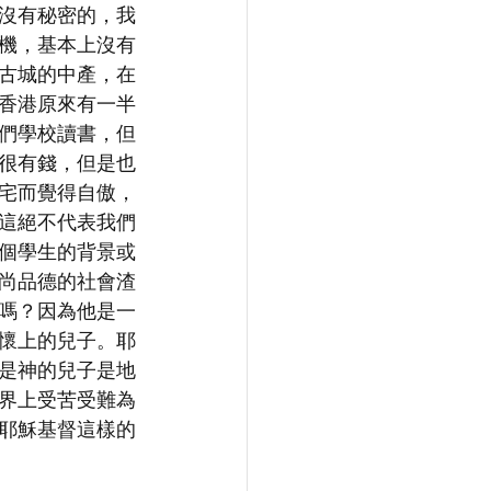
沒有秘密的，我
機，基本上沒有
古城的中產，在
香港原來有一半
們學校讀書，但
很有錢，但是也
宅而覺得自傲，
這絕不代表我們
個學生的背景或
尚品德的社會渣
嗎？因為他是一
懷上的兒子。耶
是神的兒子是地
界上受苦受難為
耶穌基督這樣的