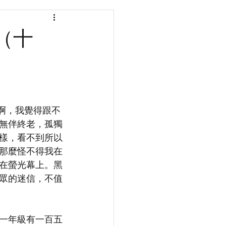
（十
後啊，我覺得跟不
無伴終老，孤獨
樣，看不到所以
那麼怪不得我在
在螢光幕上。黑
眾的迷信，不值
一年級有一百五